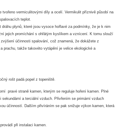
 tvořeno vermiculitovými díly a ocelí. Vermikulit příznivě působí na
spalovacích teplot.
it dráhu plynů, které jsou vysoce hořlavé za podmínky, že je k nim
žní jejich promíchání s ohřátým kyslíkem a vznícení. K tomu slouží
 k zvýšení účinnosti spalování, což znamená, že dokážete z
a prachu, takže takovéto vytápění je velice ekologické a
čný rošt padá popel z topeniště.
orní pravé straně kamen, kterým se reguluje hoření kamen. Plné
i sekundární a terciální vzduch. Přivřením se primární vzduch
kou účinností. Dalším přivíráním se pak snižuje výkon kamen, která
ovádí při instalaci kamen.