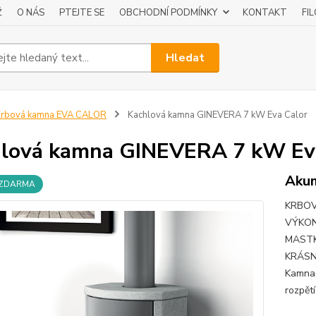
Ž
O NÁS
PTEJTE SE
OBCHODNÍ PODMÍNKY
KONTAKT
FI
Hledat
Krbová kamna EVA CALOR
Kachlová kamna GINEVERA 7 kW Eva Calor
lová kamna GINEVERA 7 kW Ev
Akum
 ZDARMA
KRBOV
VÝKON
MASTK
KRÁSN
Kamna 
rozpět