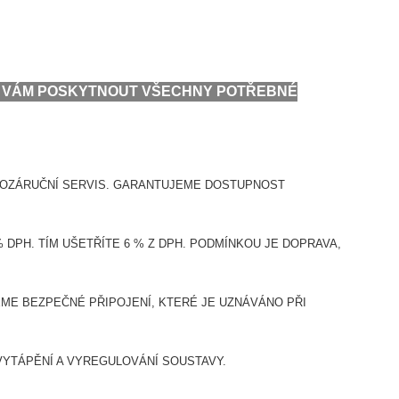
ME VÁM POSKYTNOUT VŠECHNY POTŘEBNÉ
POZÁRUČNÍ SERVIS. GARANTUJEME DOSTUPNOST
DPH. TÍM UŠETŘÍTE 6 % Z DPH. PODMÍNKOU JE DOPRAVA,
E BEZPEČNÉ PŘIPOJENÍ, KTERÉ JE UZNÁVÁNO PŘI
VYTÁPĚNÍ A VYREGULOVÁNÍ SOUSTAVY.