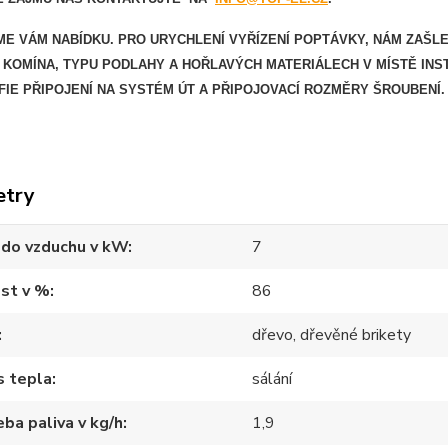
ME VÁM NABÍDKU. PRO URYCHLENÍ VYŘÍZENÍ POPTÁVKY, NÁM ZAŠL
KOMÍNA, TYPU PODLAHY A HOŘLAVÝCH MATERIÁLECH V MÍSTĚ INS
IE PŘIPOJENÍ NA SYSTÉM ÚT A PŘIPOJOVACÍ ROZMĚRY ŠROUBENÍ.
etry
 do vzduchu v kW
7
st v %
86
dřevo, dřevěné brikety
s tepla
sálání
ba paliva v kg/h
1,9