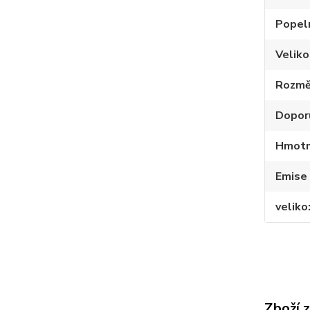
Popel
Velik
Rozmě
Dopor
Hmotno
Emise
veliko
Zboží 