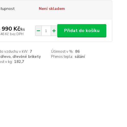
tupnost
Není skladem
 990 Kč
/
ks
Přidat do košíku
446 Kč
bez DPH
do vzduchu v kW:
7
Účinnost v %:
86
dřevo, dřevěné brikety
Přenos tepla:
sálání
st v kg:
182,7