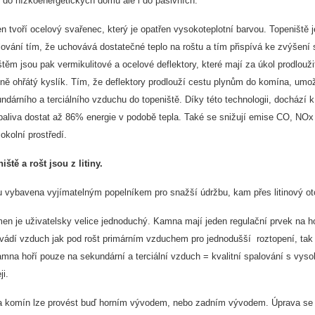
 do nízkoenergetických domů ale i do pasivních.
 tvoří ocelový svařenec, který je opatřen vysokoteplotní barvou. Topeniště je
ování tím, že uchovává dostatečné teplo na roštu a tím přispívá ke zvýšení 
těm jsou pak vermikulitové a ocelové deflektory, které mají za úkol prodlouž
lně ohřátý kyslík. Tím, že deflektory prodlouží cestu plynům do komína, umo
ndárního a terciálního vzduchu do topeniště. Díky této technologii, dochází
aliva dostat až 86% energie v podobě tepla. Také se snižují emise CO, NOx 
okolní prostředí.
iště a rošt jsou z litiny.
 vybavena vyjímatelným popelníkem pro snažší údržbu, kam přes litinový oto
en je uživatelsky velice jednoduchý. Kamna mají jeden regulační prvek na h
ivádí vzduch jak pod rošt primárním vzduchem pro jednodušší roztopení, tak 
mna hoří pouze na sekundární a terciální vzduch = kvalitní spalování s vyso
ji.
a komín lze provést buď horním vývodem, nebo zadním vývodem. Úprava se pr