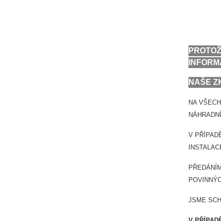
PROTOŽ
INFORM
NAŠE Z
NA VŠECH
NÁHRADNÍ
V PŘÍPAD
INSTALAC
PŘEDÁNÍM
POVINNÝC
JSME SCH
V PŘÍPA