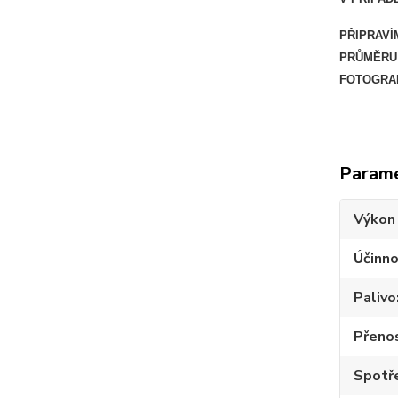
PŘIPRAVÍ
PRŮMĚRU 
FOTOGRAF
Param
Výkon
Účinno
Palivo
Přeno
Spotře