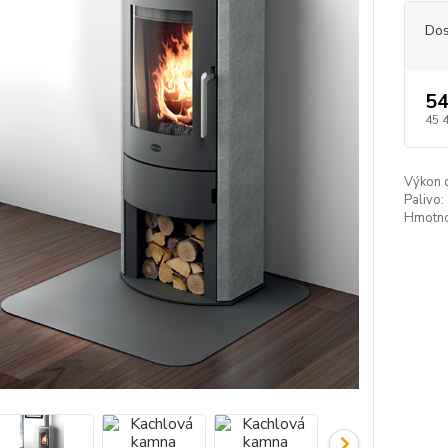
Dos
54
45 
Výkon 
Palivo:
Hmotno