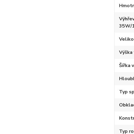
Hmotn
Výhřev
35W/
Veliko
Výška
Šířka 
Hloub
Typ sp
Obkla
Konstr
Typ ro