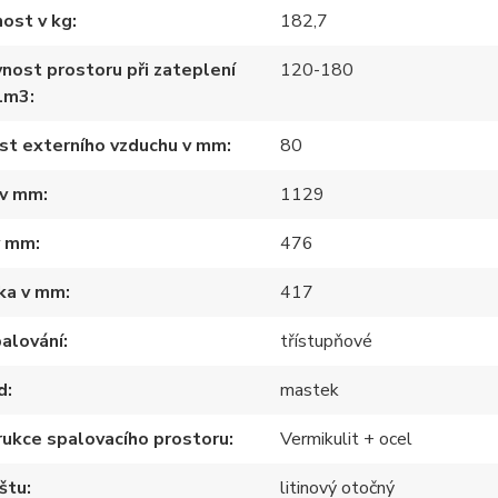
ost v kg
182,7
nost prostoru při zateplení
120-180
1m3
st externího vzduchu v mm
80
 v mm
1129
v mm
476
ka v mm
417
alování
třístupňové
d
mastek
ukce spalovacího prostoru
Vermikulit + ocel
štu
litinový otočný