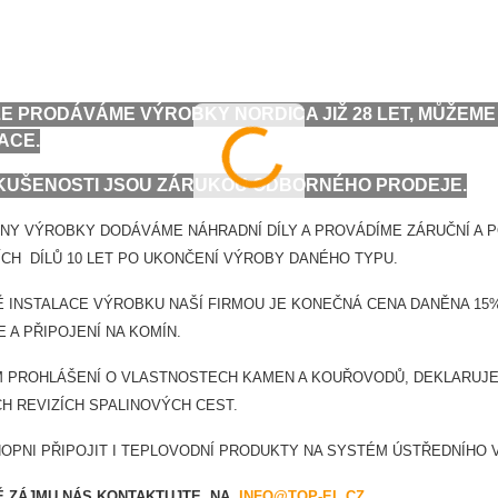
E PRODÁVÁME VÝROBKY NORDICA JIŽ 28 LET, MŮŽE
ACE.
KUŠENOSTI JSOU ZÁRUKOU ODBORNÉHO PRODEJE.
NY VÝROBKY DODÁVÁME NÁHRADNÍ DÍLY A PROVÁDÍME ZÁRUČNÍ A 
CH DÍLŮ 10 LET PO UKONČENÍ VÝROBY DANÉHO TYPU.
Ě INSTALACE VÝROBKU NAŠÍ FIRMOU JE KONEČNÁ CENA DANĚNA 15% 
E A PŘIPOJENÍ NA KOMÍN.
 PROHLÁŠENÍ O VLASTNOSTECH KAMEN A KOUŘOVODŮ, DEKLARUJEM
H REVIZÍCH SPALINOVÝCH CEST.
OPNI PŘIPOJIT I TEPLOVODNÍ PRODUKTY NA SYSTÉM ÚSTŘEDNÍHO 
DĚ ZÁJMU NÁS KONTAKTUJTE NA
INFO@TOP-EL.CZ
.