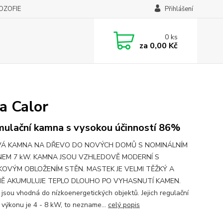
LOZOFIE
Přihlášení
0
ks
za
0,00 Kč
a Calor
ulační kamna s vysokou účinností 86%
Á KAMNA NA DŘEVO DO NOVÝCH DOMŮ S NOMINÁLNÍM
EM 7 kW. KAMNA JSOU VZHLEDOVĚ MODERNÍ S
OVÝM OBLOŽENÍM STĚN. MASTEK JE VELMI TĚŽKÝ A
Ě AKUMULUJE TEPLO DLOUHO PO VYHASNUTÍ KAMEN.
jsou vhodná do nízkoenergetických objektů. Jejich regulační
í výkonu je 4 - 8 kW, to nezname...
celý popis