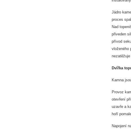
instalovány
Jádro kamen
proces spal
Nad topeniš
přiveden si
přívod seku
vloženého p
nezatěžuje 
Dvířka topn
Kamna jsou
Provoz kam
otevření př
uzavře a ka
hoří pomale
Napojení n