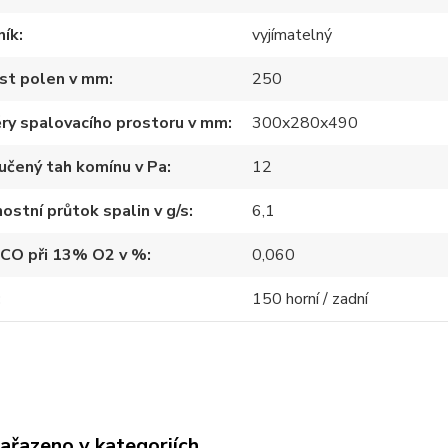
ník
vyjímatelný
ost polen v mm
250
ry spalovacího prostoru v mm
300x280x490
učený tah komínu v Pa
12
stní průtok spalin v g/s
6,1
 CO při 13% O2 v %
0,060
150 horní / zadní
zařazeno v kategoriích