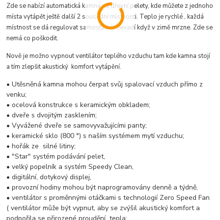
Zde se nabízí automatická kamna na dřevní pelety, kde můžete z jednoho
místa vytápět ještě další 2 sousední místnosti. Teplo je rychlé , každá
místnost se dá regulovat samostatně, nevadí když v zimě mrzne. Zde se
nemá co poškodit.
Nově je možno vypnout ventilátor teplého vzduchu tam kde kamna stojí
a tím zlepšit akustický komfort vytápění.
• Utěsněná kamna mohou čerpat svůj spalovací vzduch přímo z
venku;
• ocelová konstrukce s keramickým obkladem;
• dveře s dvojitým zasklením;
• Vyvážené dveře se samovyvažujícími panty;
• keramické sklo (800 °) s naším systémem mytí vzduchu;
• hořák ze silné litiny;
• "Star" systém podávání pelet,
• velký popelník a systém Speedy Clean,
• digitální, dotykový displej,
• provozní hodiny mohou být naprogramovány denně a týdně,
• ventilátor s proměnnými otáčkami s technologií Zero Speed ​​Fan
( ventilátor může být vypnut, aby se zvýšil akustický komfort a
podpořila se přirozené proudění tepla;