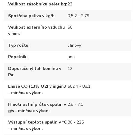
Velikost zásobníku pelet kg
22
Spotřeba paliva v kg/h
0,5 2 - 2,79
Velikost externího vzduchu
60
v mm
Typ roštu
litinový
Popelník
ano
Doporučený tah komínu v
12
Pa
Emise CO (13% O2) v mg/m3
502,4 - 88,1
- min/max výkon
Hmotnostní průtok spalin v
2,8 - 7,1
g/s - min/max výkon
Výstupní teplota spalin v °C
80 - 225
- min/max výkon