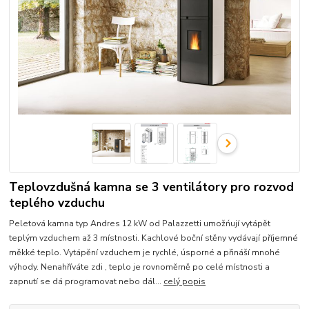
Teplovzdušná kamna se 3 ventilátory pro rozvod
teplého vzduchu
Peletová kamna typ Andres 12 kW od Palazzetti umožńují vytápět
teplým vzduchem až 3 místnosti. Kachlové boční stěny vydávají příjemné
měkké teplo. Vytápění vzduchem je rychlé, úsporné a přináší mnohé
výhody. Nenahříváte zdi , teplo je rovnoměrně po celé místnosti a
zapnutí se dá programovat nebo dál...
celý popis