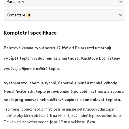
Parametry
Komentáře
0
Kompletní specifikace
Peletová kamna typ Andres 12 kW od Palazzetti umožńují
vytápět teplým vzduchem až 3 místnosti. Kachlové boční stěny
vydávají příjemné měkké teplo.
Vytápění vzduchem je rychlé, úsporné a přináší mnohé výhody.
Nenahříváte zdi , teplo je rovnoměrně po celé místnosti a zapnutí
se dá programovat nebo dálkově zapínat a kontrolovat teplotu.
Pro menší objekt např.3 místnosti nemusíte dělat teplovodní topení.
Také v objektech obývaných na víkend je výhodné teplovzdušné topení.
Délka vzduchového vedení je až 12 m o velikosti 8 cm.