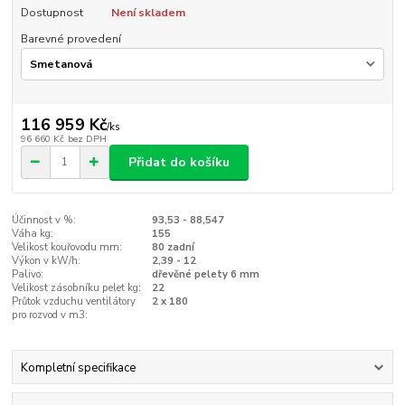
Dostupnost
Není skladem
Barevné provedení
116 959 Kč
/
ks
96 660 Kč
bez DPH
Přidat do košíku
Účinnost v %:
93,53 - 88,547
Váha kg:
155
Velikost kouřovodu mm:
80 zadní
Výkon v kW/h:
2,39 - 12
Palivo:
dřevěné pelety 6 mm
Velikost zásobníku pelet kg:
22
Průtok vzduchu ventilátory
2 x 180
pro rozvod v m3:
Kompletní specifikace