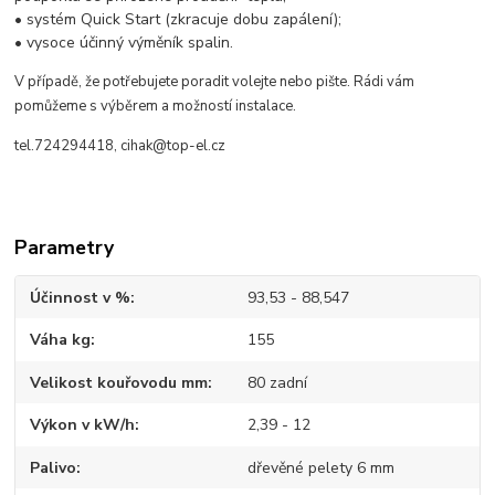
• systém Quick Start (zkracuje dobu zapálení);
• vysoce účinný výměník spalin.
V případě, že potřebujete poradit volejte nebo pište. Rádi vám
pomůžeme s výběrem a možností instalace.
tel.724294418, cihak@top-el.cz
Parametry
Účinnost v %
93,53 - 88,547
Váha kg
155
Velikost kouřovodu mm
80 zadní
Výkon v kW/h
2,39 - 12
Palivo
dřevěné pelety 6 mm