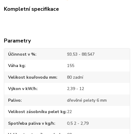
Kompletní specifikace
Parametry
Účinnost v %
93,53 - 88,547
Váha kg
155
Velikost kouřovodu mm
80 zadní
Výkon v kW/h
2,39 - 12
Palivo
dřevěné pelety 6 mm
Velikost zásobníku pelet kg
22
Spotřeba paliva v kg/h
0,5 2 - 2,79