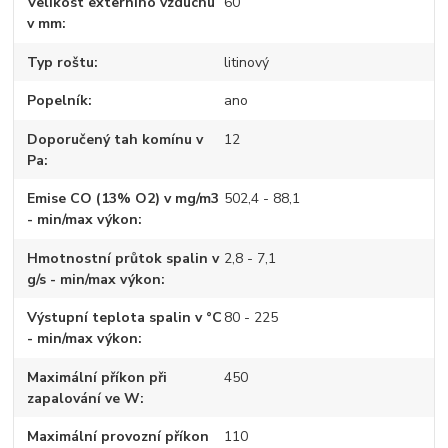
Velikost externího vzduchu
60
v mm
Typ roštu
litinový
Popelník
ano
Doporučený tah komínu v
12
Pa
Emise CO (13% O2) v mg/m3
502,4 - 88,1
- min/max výkon
Hmotnostní průtok spalin v
2,8 - 7,1
g/s - min/max výkon
Výstupní teplota spalin v °C
80 - 225
- min/max výkon
Maximální příkon při
450
zapalování ve W
Maximální provozní příkon
110