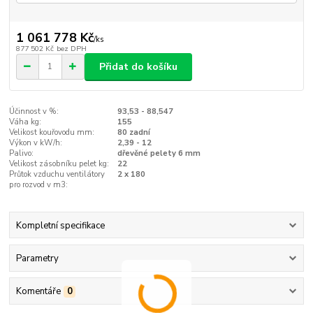
1 061 778 Kč
/
ks
877 502 Kč
bez DPH
Přidat do košíku
Účinnost v %:
93,53 - 88,547
Váha kg:
155
Velikost kouřovodu mm:
80 zadní
Výkon v kW/h:
2,39 - 12
Palivo:
dřevěné pelety 6 mm
Velikost zásobníku pelet kg:
22
Průtok vzduchu ventilátory
2 x 180
pro rozvod v m3:
Kompletní specifikace
Parametry
Komentáře
0