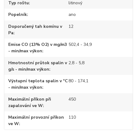
Typ roštu
litinový
Popelník
ano
Doporučený tah komínu v
12
Pa
Emise CO (13% O2) v mg/m3
502,4 - 34,9
- min/max výkon
Hmotnostní průtok spalin v
2,8 - 5,8
g/s - min/max výkon
Výstupní teplota spalin v °C
80 - 174,1
- min/max výkon
Maximální příkon při
450
zapalování ve W
Maximální provozní příkon
110
ve W