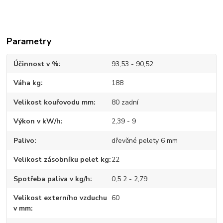
Parametry
Účinnost v %
93,53 - 90,52
Váha kg
188
Velikost kouřovodu mm
80 zadní
Výkon v kW/h
2,39 - 9
Palivo
dřevěné pelety 6 mm
Velikost zásobníku pelet kg
22
Spotřeba paliva v kg/h
0,5 2 - 2,79
Velikost externího vzduchu
60
v mm