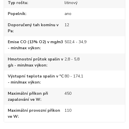
Typ roštu
litinový
Popelník
ano
Doporučený tah komínu v
12
Pa
Emise CO (13% O2) v mg/m3
502,4 - 34,9
- min/max výkon
Hmotnostní průtok spalin v
2,8 - 5,8
g/s - min/max výkon
Výstupní teplota spalin v °C
80 - 174,1
- min/max výkon
Maximální příkon při
450
zapalování ve W
Maximální provozní příkon
110
ve W