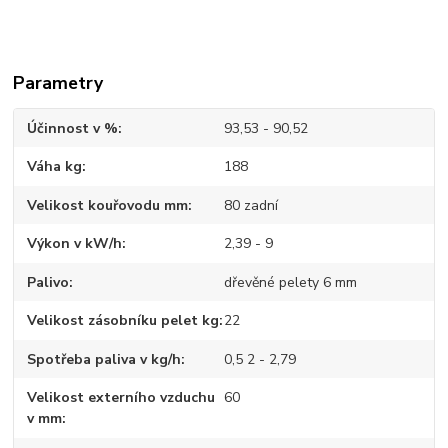
Parametry
Účinnost v %
93,53 - 90,52
Váha kg
188
Velikost kouřovodu mm
80 zadní
Výkon v kW/h
2,39 - 9
Palivo
dřevěné pelety 6 mm
Velikost zásobníku pelet kg
22
Spotřeba paliva v kg/h
0,5 2 - 2,79
Velikost externího vzduchu
60
v mm