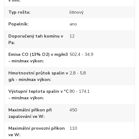
v mm
Typ roštu
litinový
Popelník
ano
Doporučený tah komínu v
12
Pa
Emise CO (13% O2) v mg/m3
502,4 - 34,9
- min/max výkon
Hmotnostní průtok spalin v
2,8 - 5,8
g/s - min/max výkon
Výstupní teplota spalin v °C
80 - 174,1
- min/max výkon
Maximální příkon při
450
zapalování ve W
Maximální provozní příkon
110
ve W