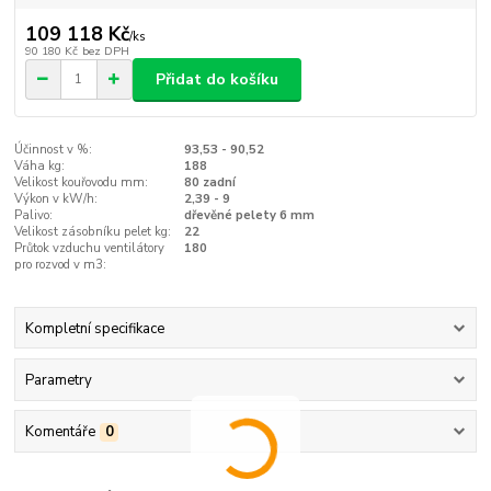
109 118 Kč
/
ks
90 180 Kč
bez DPH
Přidat do košíku
Účinnost v %:
93,53 - 90,52
Váha kg:
188
Velikost kouřovodu mm:
80 zadní
Výkon v kW/h:
2,39 - 9
Palivo:
dřevěné pelety 6 mm
Velikost zásobníku pelet kg:
22
Průtok vzduchu ventilátory
180
pro rozvod v m3:
Kompletní specifikace
Parametry
Komentáře
0