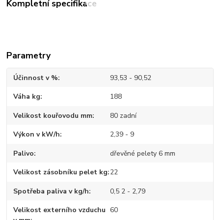
Kompletní specifikace
Parametry
Účinnost v %
93,53 - 90,52
Váha kg
188
Velikost kouřovodu mm
80 zadní
Výkon v kW/h
2,39 - 9
Palivo
dřevěné pelety 6 mm
Velikost zásobníku pelet kg
22
Spotřeba paliva v kg/h
0,5 2 - 2,79
Velikost externího vzduchu
60