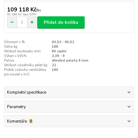
109 118 Kč
/
ks
90 180 Kč
bez DPH
Přidat do košíku
Účinnost v %:
93,53 - 90,52
Váha kg:
188
Velikost kouřovodu mm:
80 zadní
Výkon v kW/h:
2,39 - 9
Palivo:
dřevěné pelety 6 mm
Velikost zásobníku pelet kg:
22
Průtok vzduchu ventilátory
180
pro rozvod v m3:
Kompletní specifikace
Parametry
Komentáře
0