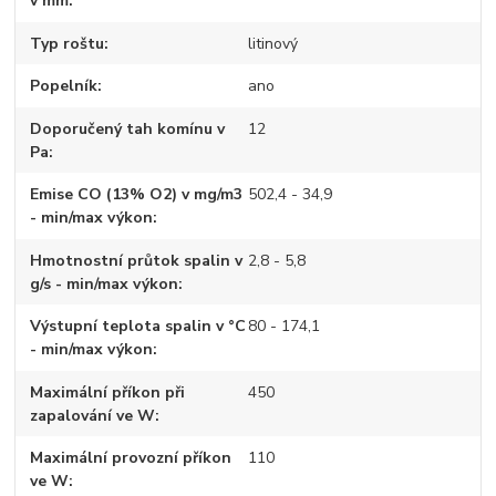
v mm
Typ roštu
litinový
Popelník
ano
Doporučený tah komínu v
12
Pa
Emise CO (13% O2) v mg/m3
502,4 - 34,9
- min/max výkon
Hmotnostní průtok spalin v
2,8 - 5,8
g/s - min/max výkon
Výstupní teplota spalin v °C
80 - 174,1
- min/max výkon
Maximální příkon při
450
zapalování ve W
Maximální provozní příkon
110
ve W