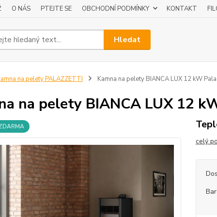
Ž
O NÁS
PTEJTE SE
OBCHODNÍ PODMÍNKY
KONTAKT
FI
Hledat
amna na pelety PALAZZETTI
Kamna na pelety BIANCA LUX 12 kW Palaz
a na pelety BIANCA LUX 12 kW 
Tepl
 ZDARMA
celý p
Dos
Bar