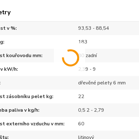
etry
st v %
93,53 - 88,54
kg
183
ost kouřovodu mm
80 zadní
 v kW/h
2,39 - 9
dřevěné pelety 6 mm
st zásobníku pelet kg
22
ba paliva v kg/h
0,5 2 - 2,79
st externího vzduchu v mm
60
štu
litinový