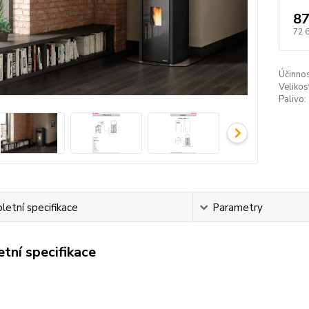
87
72 
Účinnos
Veliko
Palivo:
etní specifikace
Parametry
tní specifikace