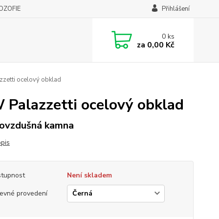
LOZOFIE
Přihlášení
0
ks
za
0,00 Kč
zetti ocelový obklad
Palazzetti ocelový obklad
ovzdušná kamna
opis
tupnost
Není skladem
evné provedení