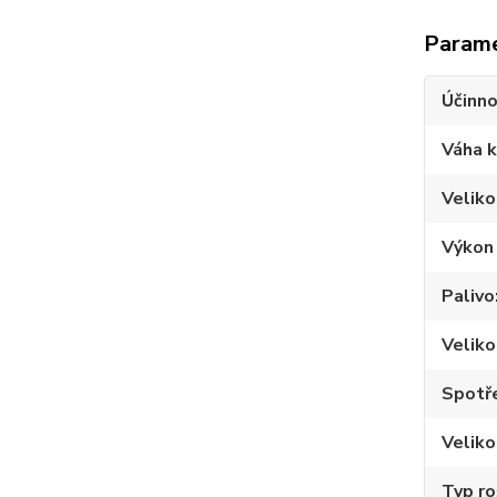
Param
Účinno
Váha 
Velik
Výkon
Palivo
Veliko
Spotře
Veliko
Typ ro