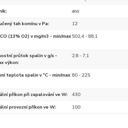
ník
ano
učený tah komínu v Pa
12
 CO (13% O2) v mg/m3 - min/max
502,4 - 88,1
stní průtok spalin v g/s -
2,8 - 7,1
ax výkon
ní teplota spalin v °C - min/max
80 - 225
lní příkon při zapalování ve W
430
lní provozní příkon ve W
100