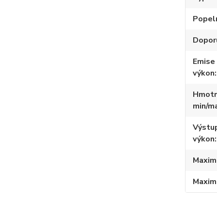
Popel
Dopor
Emise
výkon
Hmotno
min/m
Výstup
výkon
Maximá
Maximá