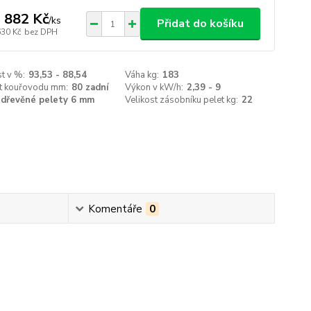
 882 Kč
/
ks
Přidat do košíku
630 Kč
bez DPH
t v %:
93,53 - 88,54
Váha kg:
183
st kouřovodu mm:
80 zadní
Výkon v kW/h:
2,39 - 9
dřevěné pelety 6 mm
Velikost zásobníku pelet kg:
22
Komentáře
0