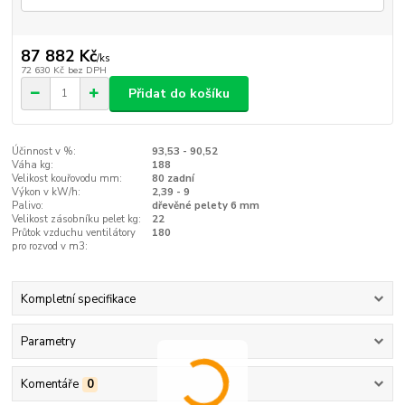
87 882 Kč
/
ks
72 630 Kč
bez DPH
Přidat do košíku
Účinnost v %:
93,53 - 90,52
Váha kg:
188
Velikost kouřovodu mm:
80 zadní
Výkon v kW/h:
2,39 - 9
Palivo:
dřevěné pelety 6 mm
Velikost zásobníku pelet kg:
22
Průtok vzduchu ventilátory
180
pro rozvod v m3:
Kompletní specifikace
Parametry
Komentáře
0