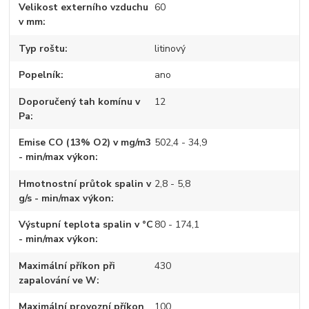
Velikost externího vzduchu
60
v mm
Typ roštu
litinový
Popelník
ano
Doporučený tah komínu v
12
Pa
Emise CO (13% O2) v mg/m3
502,4 - 34,9
- min/max výkon
Hmotnostní průtok spalin v
2,8 - 5,8
g/s - min/max výkon
Výstupní teplota spalin v °C
80 - 174,1
- min/max výkon
Maximální příkon při
430
zapalování ve W
Maximální provozní příkon
100