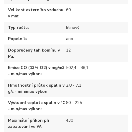
Velikost externího vzduchu
60
v mm
Typ roštu
litinový
Popelník
ano
Doporučený tah komínu v
12
Pa
Emise CO (13% O2) v mg/m3
502,4 - 88,1
- min/max výkon
Hmotnostní průtok spalin v
2,8 - 7,1
g/s - min/max výkon
Výstupní teplota spalin v °C
80 - 225
- min/max výkon
Maximální příkon při
430
zapalování ve W