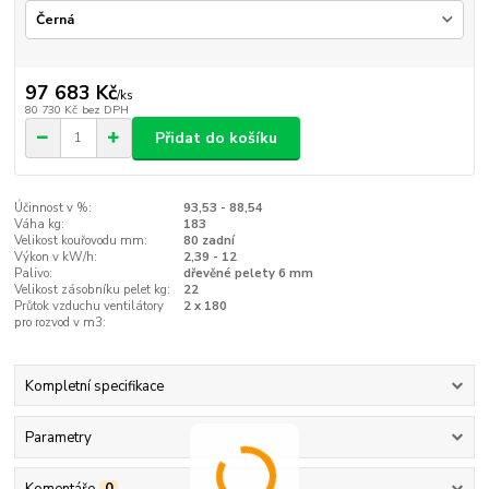
97 683 Kč
/
ks
80 730 Kč
bez DPH
Přidat do košíku
Účinnost v %:
93,53 - 88,54
Váha kg:
183
Velikost kouřovodu mm:
80 zadní
Výkon v kW/h:
2,39 - 12
Palivo:
dřevěné pelety 6 mm
Velikost zásobníku pelet kg:
22
Průtok vzduchu ventilátory
2 x 180
pro rozvod v m3:
Kompletní specifikace
Parametry