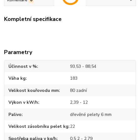
Komentáře
0
Kompletní specifikace
Parametry
Účinnost v %
93,53 - 88,54
Váha kg
183
Velikost kouřovodu mm
80 zadní
Výkon v kW/h
2,39 - 12
Palivo
dřevěné pelety 6 mm
Velikost zásobníku pelet kg
22
Spotřeba paliva v kg/h
0,5 2 - 2,79