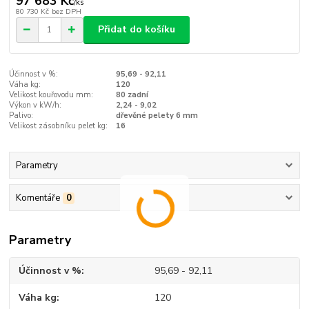
97 683 Kč
/
ks
80 730 Kč
bez DPH
Přidat do košíku
Účinnost v %:
95,69 - 92,11
Váha kg:
120
Velikost kouřovodu mm:
80 zadní
Výkon v kW/h:
2,24 - 9,02
Palivo:
dřevěné pelety 6 mm
Velikost zásobníku pelet kg:
16
Parametry
Komentáře
0
Parametry
Účinnost v %
95,69 - 92,11
Váha kg
120