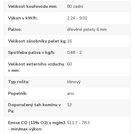
Velikost kouřovodu mm
80 zadní
Výkon v kW/h
2,24 - 9,02
Palivo
dřevěné pelety 6 mm
Velikost zásobníku pelet kg
16
Spotřeba paliva v kg/h
0,48 - 2
Velikost externího vzduchu
60
v mm
Typ roštu
litinový
Popelník
ano
Doporučený tah komínu v
12
Pa
Emise CO (13% O2) v mg/m3
511,7 - 78,3
- min/max výkon