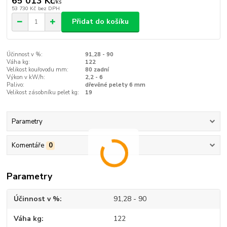
65 013 Kč
/
ks
53 730 Kč
bez DPH
Přidat do košíku
Účinnost v %:
91,28 - 90
Váha kg:
122
Velikost kouřovodu mm:
80 zadní
Výkon v kW/h:
2,2 - 6
Palivo:
dřevěné pelety 6 mm
Velikost zásobníku pelet kg:
19
Parametry
Komentáře
0
Parametry
Účinnost v %
91,28 - 90
Váha kg
122