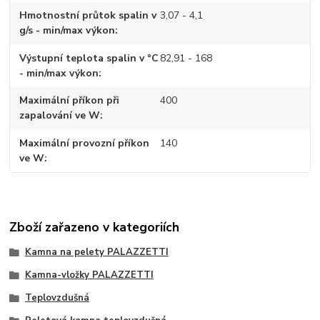
Hmotnostní průtok spalin v
3,07 - 4,1
g/s - min/max výkon
Výstupní teplota spalin v °C
82,91 - 168
- min/max výkon
Maximální příkon při
400
zapalování ve W
Maximální provozní příkon
140
ve W
Zboží zařazeno v kategoriích
Kamna na pelety PALAZZETTI
Kamna-vložky PALAZZETTI
Teplovzdušná