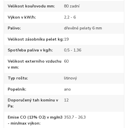
Velikost kouřovodu mm
80 zadní
Výkon v kW/h
2,2 - 6
Palivo
dřevěné pelety 6 mm
Velikost zásobníku pelet kg
19
Spotřeba paliva v kg/h
0,5 - 1,36
Velikost externího vzduchu
60
v mm
Typ roštu
litinový
Popelník
ano
Doporučený tah komínu v
12
Pa
Emise CO (13% O2) v mg/m3
353,7 - 26,3
- min/max výkon