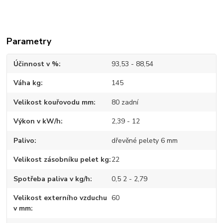
Parametry
Účinnost v %
93,53 - 88,54
Váha kg
145
Velikost kouřovodu mm
80 zadní
Výkon v kW/h
2,39 - 12
Palivo
dřevěné pelety 6 mm
Velikost zásobníku pelet kg
22
Spotřeba paliva v kg/h
0,5 2 - 2,79
Velikost externího vzduchu
60
v mm