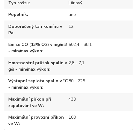
Typ roštu
litinový
Popelník
ano
Doporučený tah komínu v
12
Pa
Emise CO (13% O2) v mg/m3
502,4 - 88,1
- min/max výkon
Hmotnostní průtok spalin v
2,8 - 7,1
g/s - min/max výkon
Výstupní teplota spalin v °C
80 - 225
- min/max výkon
Maximální příkon při
430
zapalování ve W
Maximální provozní příkon
100
ve W