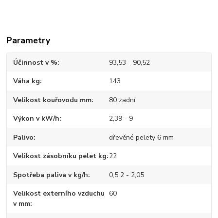
Parametry
Účinnost v %
93,53 - 90,52
Váha kg
143
Velikost kouřovodu mm
80 zadní
Výkon v kW/h
2,39 - 9
Palivo
dřevěné pelety 6 mm
Velikost zásobníku pelet kg
22
Spotřeba paliva v kg/h
0,5 2 - 2,05
Velikost externího vzduchu
60
v mm