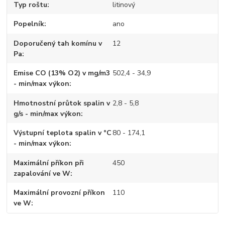
Typ roštu
litinový
Popelník
ano
Doporučený tah komínu v
12
Pa
Emise CO (13% O2) v mg/m3
502,4 - 34,9
- min/max výkon
Hmotnostní průtok spalin v
2,8 - 5,8
g/s - min/max výkon
Výstupní teplota spalin v °C
80 - 174,1
- min/max výkon
Maximální příkon při
450
zapalování ve W
Maximální provozní příkon
110
ve W