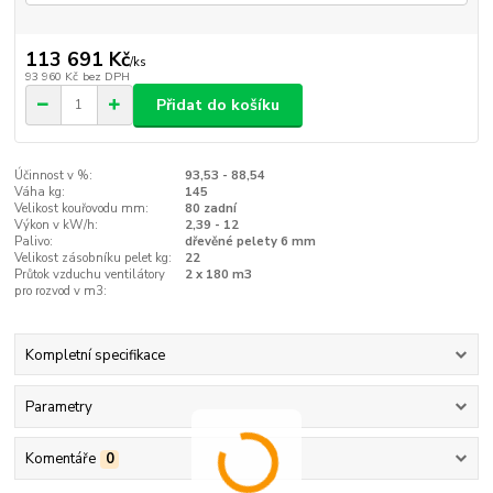
113 691 Kč
/
ks
93 960 Kč
bez DPH
Přidat do košíku
Účinnost v %:
93,53 - 88,54
Váha kg:
145
Velikost kouřovodu mm:
80 zadní
Výkon v kW/h:
2,39 - 12
Palivo:
dřevěné pelety 6 mm
Velikost zásobníku pelet kg:
22
Průtok vzduchu ventilátory
2 x 180 m3
pro rozvod v m3:
Kompletní specifikace
Parametry
Komentáře
0