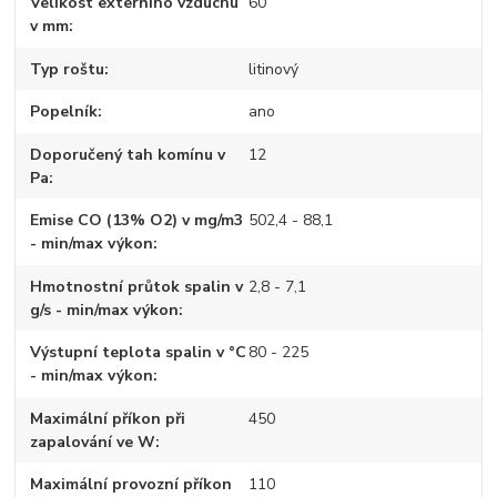
Velikost externího vzduchu
60
v mm
Typ roštu
litinový
Popelník
ano
Doporučený tah komínu v
12
Pa
Emise CO (13% O2) v mg/m3
502,4 - 88,1
- min/max výkon
Hmotnostní průtok spalin v
2,8 - 7,1
g/s - min/max výkon
Výstupní teplota spalin v °C
80 - 225
- min/max výkon
Maximální příkon při
450
zapalování ve W
Maximální provozní příkon
110