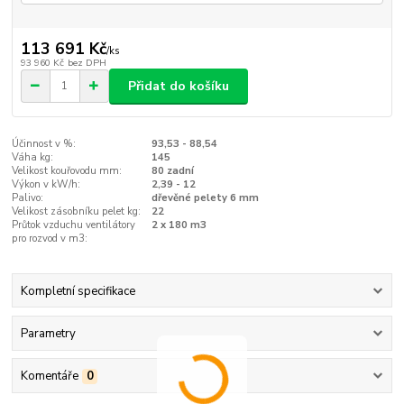
113 691 Kč
/
ks
93 960 Kč
bez DPH
Přidat do košíku
Účinnost v %:
93,53 - 88,54
Váha kg:
145
Velikost kouřovodu mm:
80 zadní
Výkon v kW/h:
2,39 - 12
Palivo:
dřevěné pelety 6 mm
Velikost zásobníku pelet kg:
22
Průtok vzduchu ventilátory
2 x 180 m3
pro rozvod v m3:
Kompletní specifikace
Parametry
Komentáře
0