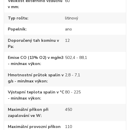
Velikost externího vzduchu
60
v mm
Typ roštu
litinový
Popelník
ano
Doporučený tah komínu v
12
Pa
Emise CO (13% O2) v mg/m3
502,4 - 88,1
- min/max výkon
Hmotnostní průtok spalin v
2,8 - 7,1
g/s - min/max výkon
Výstupní teplota spalin v °C
80 - 225
- min/max výkon
Maximální příkon při
450
zapalování ve W
Maximální provozní příkon
110