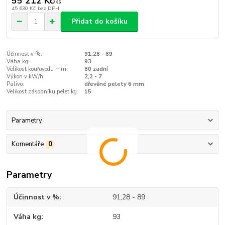
55 212 Kč
/
ks
45 630 Kč
bez DPH
Přidat do košíku
Účinnost v %:
91,28 - 89
Váha kg:
93
Velikost kouřovodu mm:
80 zadní
Výkon v kW/h:
2,2 - 7
Palivo:
dřevěné pelety 6 mm
Velikost zásobníku pelet kg:
15
Parametry
Komentáře
0
Parametry
Účinnost v %
91,28 - 89
Váha kg
93