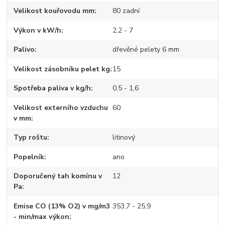
Velikost kouřovodu mm
80 zadní
Výkon v kW/h
2,2 - 7
Palivo
dřevěné pelety 6 mm
Velikost zásobníku pelet kg
15
Spotřeba paliva v kg/h
0,5 - 1,6
Velikost externího vzduchu
60
v mm
Typ roštu
litinový
Popelník
ano
Doporučený tah komínu v
12
Pa
Emise CO (13% O2) v mg/m3
353,7 - 25,9
- min/max výkon