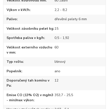
Velikost kouřovodu mm
80 zadní
Výkon v kW/h
2,2 - 8,2
Palivo
dřevěné pelety 6 mm
Velikost zásobníku pelet kg
15
Spotřeba paliva v kg/h
0,5 - 1,92
Velikost externího vzduchu
60
v mm
Typ roštu
litinový
Popelník
ano
Doporučený tah komínu v
12
Pa
Emise CO (13% O2) v mg/m3
353,7 - 25,5
- min/max výkon