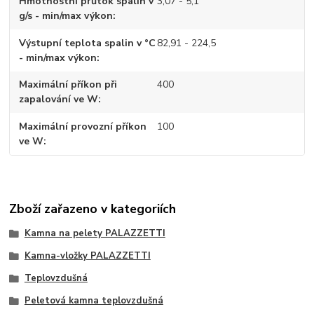
Hmotnostní průtok spalin v
3,07 - 5,1
g/s - min/max výkon
Výstupní teplota spalin v °C
82,91 - 224,5
- min/max výkon
Maximální příkon při
400
zapalování ve W
Maximální provozní příkon
100
ve W
Zboží zařazeno v kategoriích
Kamna na pelety PALAZZETTI
Kamna-vložky PALAZZETTI
Teplovzdušná
Peletová kamna teplovzdušná