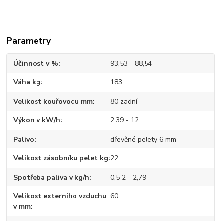
Parametry
Účinnost v %
93,53 - 88,54
Váha kg
183
Velikost kouřovodu mm
80 zadní
Výkon v kW/h
2,39 - 12
Palivo
dřevěné pelety 6 mm
Velikost zásobníku pelet kg
22
Spotřeba paliva v kg/h
0,5 2 - 2,79
Velikost externího vzduchu
60
v mm