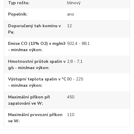
Typ roštu
litinový
Popelník
ano
Doporučený tah komínu v
12
Pa
Emise CO (13% O2) v mg/m3
502,4 - 88,1
- min/max výkon
Hmotnostní průtok spalin v
2,8 - 7,1
g/s - min/max výkon
Výstupní teplota spalin v °C
80 - 225
- min/max výkon
Maximální příkon při
450
zapalování ve W
Maximální provozní příkon
110
ve W