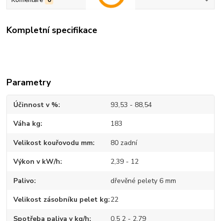
Komentáře
0
Kompletní specifikace
Parametry
Účinnost v %
93,53 - 88,54
Váha kg
183
Velikost kouřovodu mm
80 zadní
Výkon v kW/h
2,39 - 12
Palivo
dřevěné pelety 6 mm
Velikost zásobníku pelet kg
22
Spotřeba paliva v kg/h
0,5 2 - 2,79