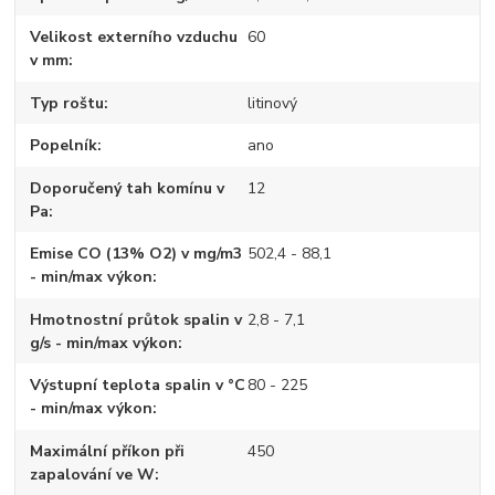
Velikost externího vzduchu
60
v mm
Typ roštu
litinový
Popelník
ano
Doporučený tah komínu v
12
Pa
Emise CO (13% O2) v mg/m3
502,4 - 88,1
- min/max výkon
Hmotnostní průtok spalin v
2,8 - 7,1
g/s - min/max výkon
Výstupní teplota spalin v °C
80 - 225
- min/max výkon
Maximální příkon při
450
zapalování ve W