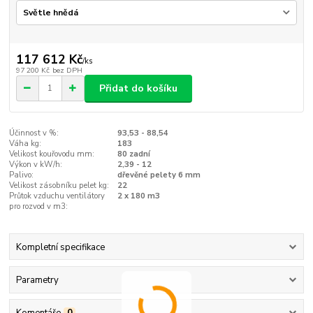
117 612 Kč
/
ks
97 200 Kč
bez DPH
Přidat do košíku
Účinnost v %:
93,53 - 88,54
Váha kg:
183
Velikost kouřovodu mm:
80 zadní
Výkon v kW/h:
2,39 - 12
Palivo:
dřevěné pelety 6 mm
Velikost zásobníku pelet kg:
22
Průtok vzduchu ventilátory
2 x 180 m3
pro rozvod v m3:
Kompletní specifikace
Parametry