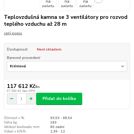
Teplovzdušná kamna se 3 ventilátory pro rozvod
teplého vzduchu až 28 m
celý popis
Dostupnost
Není skladem
Barevné provedení
117 612 Kč
/
ks
97 200 Kč
bez DPH
Přidat do košíku
Účinnost v %:
93,53 - 88,54
Váha kg:
183
Velikost kouřovodu mm:
80 zadní
Výkon v kW/h:
2,39 - 12