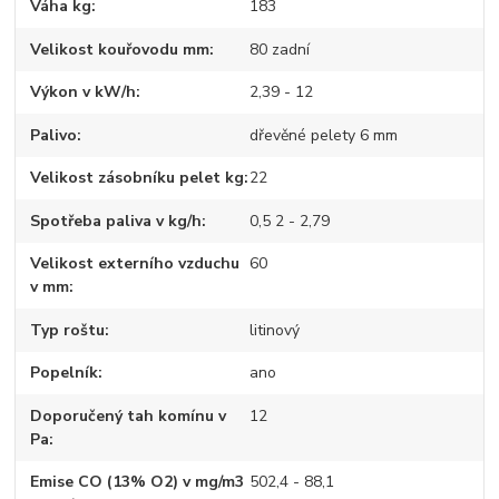
Váha kg
183
Velikost kouřovodu mm
80 zadní
Výkon v kW/h
2,39 - 12
Palivo
dřevěné pelety 6 mm
Velikost zásobníku pelet kg
22
Spotřeba paliva v kg/h
0,5 2 - 2,79
Velikost externího vzduchu
60
v mm
Typ roštu
litinový
Popelník
ano
Doporučený tah komínu v
12
Pa
Emise CO (13% O2) v mg/m3
502,4 - 88,1