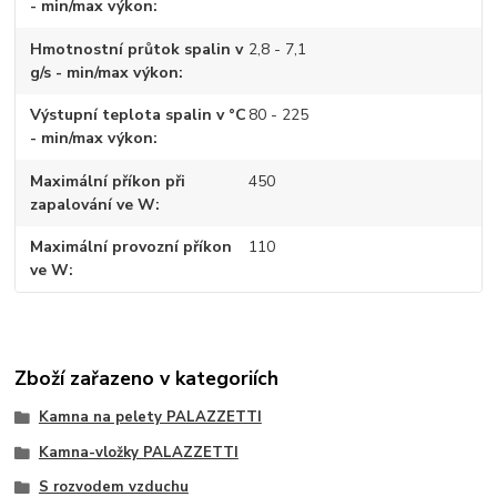
- min/max výkon
Hmotnostní průtok spalin v
2,8 - 7,1
g/s - min/max výkon
Výstupní teplota spalin v °C
80 - 225
- min/max výkon
Maximální příkon při
450
zapalování ve W
Maximální provozní příkon
110
ve W
Zboží zařazeno v kategoriích
Kamna na pelety PALAZZETTI
Kamna-vložky PALAZZETTI
S rozvodem vzduchu