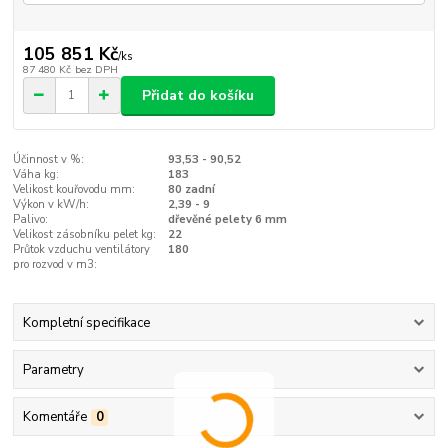
105 851 Kč
/
ks
87 480 Kč
bez DPH
Přidat do košíku
Účinnost v %:
93,53 - 90,52
Váha kg:
183
Velikost kouřovodu mm:
80 zadní
Výkon v kW/h:
2,39 - 9
Palivo:
dřevěné pelety 6 mm
Velikost zásobníku pelet kg:
22
Průtok vzduchu ventilátory
180
pro rozvod v m3:
Kompletní specifikace
Parametry
Komentáře
0