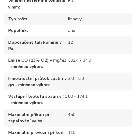
Velikost externího vzduchu
60
v mm
Typ roštu
litinový
Popelník
ano
Doporučený tah komínu v
12
Pa
Emise CO (13% O2) v mg/m3
502,4 - 34,9
- min/max výkon
Hmotnostní průtok spalin v
2,8 - 5,8
g/s - min/max výkon
Výstupní teplota spalin v °C
80 - 174,1
- min/max výkon
Maximální příkon při
450
zapalování ve W
Maximální provozní příkon
110