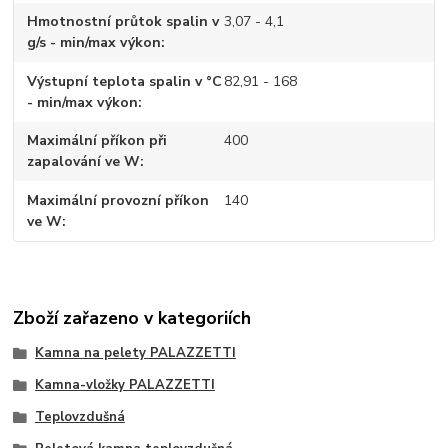
Hmotnostní průtok spalin v
3,07 - 4,1
g/s - min/max výkon
Výstupní teplota spalin v °C
82,91 - 168
- min/max výkon
Maximální příkon při
400
zapalování ve W
Maximální provozní příkon
140
ve W
Zboží zařazeno v kategoriích
Kamna na pelety PALAZZETTI
Kamna-vložky PALAZZETTI
Teplovzdušná