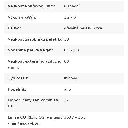
Velikost kouřovodu mm
80 zadní
Výkon v kW/h
2,2 - 6
Palivo
dřevěné pelety 6 mm
Velikost zásobníku pelet kg
18
Spotřeba paliva v kg/h
0,5 - 1,3
Velikost externího vzduchu
60
v mm
Typ roštu
litinový
Popelník
ano
Doporučený tah komínu v
12
Pa
Emise CO (13% O2) v mg/m3
353,7 - 26,3
- min/max výkon