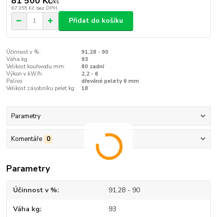
81 500 Kč
/
ks
67 355 Kč
bez DPH
Přidat do košíku
Účinnost v %:
91,28 - 90
Váha kg:
93
Velikost kouřovodu mm:
80 zadní
Výkon v kW/h:
2,2 - 6
Palivo:
dřevěné pelety 6 mm
Velikost zásobníku pelet kg:
18
Parametry
Komentáře
0
Parametry
Účinnost v %
91,28 - 90
Váha kg
93