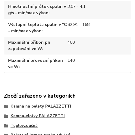
Hmotnostní průtok spalin v
3,07 - 4,1
g/s - min/max výkon
Výstupní teplota spalin v °C
82,91 - 168
- min/max výkon
Maximální příkon při
400
zapalování ve W
Maximální provozní příkon
140
ve W
Zboží zařazeno v kategoriích
Kamna na pelety PALAZZETTI
Kamna-vložky PALAZZETTI
Teplovzdušná