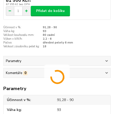
81 500 Kč
/
ks
67 355 Kč
bez DPH
Přidat do košíku
Účinnost v %:
91,28 - 90
Váha kg:
93
Velikost kouřovodu mm:
80 zadní
Výkon v kW/h:
2,2 - 6
Palivo:
dřevěné pelety 6 mm
Velikost zásobníku pelet kg:
18
Parametry
Komentáře
0
Parametry
Účinnost v %
91,28 - 90
Váha kg
93