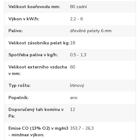
Velikost kouřovodu mm
80 zadní
Výkon v kW/h
2,2 - 6
Palivo
dřevěné pelety 6 mm
Velikost zásobníku pelet kg
18
Spotřeba paliva v kg/h
0,5 - 1,3
Velikost externího vzduchu
60
v mm
Typ roštu
litinový
Popelník
ano
Doporučený tah komínu v
12
Pa
Emise CO (13% O2) v mg/m3
353,7 - 26,3
- min/max výkon