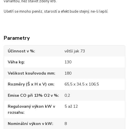
variantou, než stavět zděný krb.
Ušetří se mnoho peněz, starostí a efekt bude stejný, ne-li lepší.
Parametry
Účinnost v %
větší jak 73
Váha kg
130
Velikost kouřovodu mm
180
Rozměry (Š x H x V) cm
65,5 x 34,5 x 106,5
Emise CO při 13% O2 v %
0,2
Regulovaný výkon kW v
5 až 12
rozsahu
Nominální výkon v kW
8