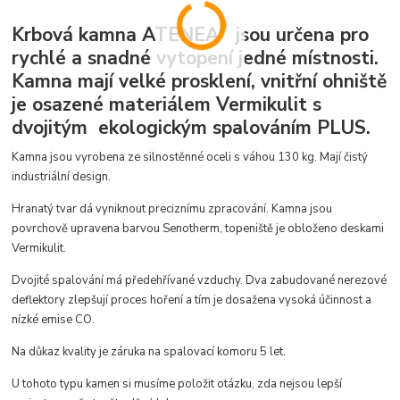
Krbová kamna ATENEA jsou určena pro
rychlé a snadné vytopení jedné místnosti.
Kamna mají velké prosklení, vnitřní ohniště
je osazené materiálem Vermikulit s
dvojitým ekologickým spalováním PLUS.
Kamna jsou vyrobena ze silnostěnné oceli s váhou 130 kg. Mají čistý
industriální design.
Hranatý tvar dá vyniknout preciznímu zpracování. Kamna jsou
povrchově upravena barvou Senotherm, topeniště je obloženo deskami
Vermikulit.
Dvojité spalování má předehřívané vzduchy. Dva zabudované nerezové
deflektory zlepšují proces hoření a tím je dosažena vysoká účinnost a
nízké emise CO.
Na důkaz kvality je záruka na spalovací komoru 5 let.
U tohoto typu kamen si musíme položit otázku, zda nejsou lepší