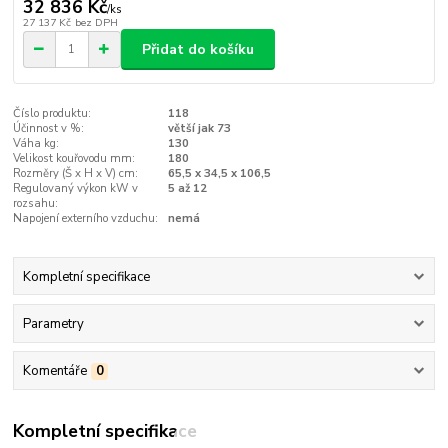
32 836 Kč
/
ks
27 137 Kč
bez DPH
Přidat do košíku
Číslo produktu:
118
Účinnost v %:
větší jak 73
Váha kg:
130
Velikost kouřovodu mm:
180
Rozměry (Š x H x V) cm:
65,5 x 34,5 x 106,5
Regulovaný výkon kW v
5 až 12
rozsahu:
Napojení externího vzduchu:
nemá
Kompletní specifikace
Parametry
Komentáře
0
Kompletní specifikace