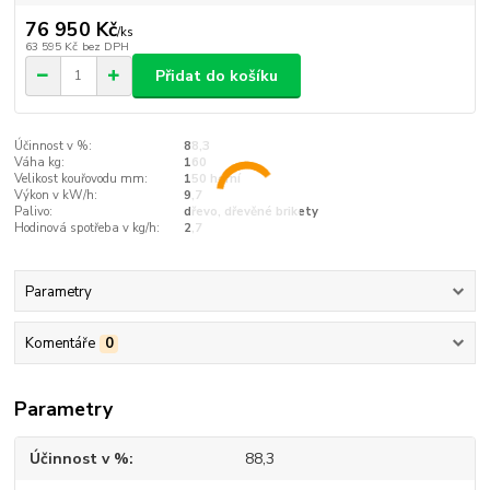
76 950 Kč
/
ks
63 595 Kč
bez DPH
Přidat do košíku
Účinnost v %:
88,3
Váha kg:
160
Velikost kouřovodu mm:
150 horní
Výkon v kW/h:
9,7
Palivo:
dřevo, dřevěné brikety
Hodinová spotřeba v kg/h:
2,7
Parametry
Komentáře
0
Parametry
Účinnost v %
88,3