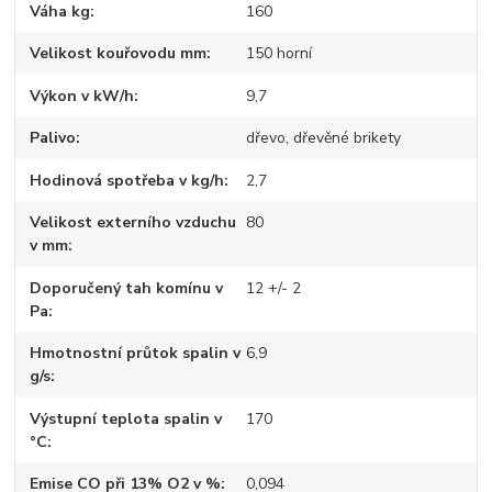
Váha kg
160
Velikost kouřovodu mm
150 horní
Výkon v kW/h
9,7
Palivo
dřevo, dřevěné brikety
Hodinová spotřeba v kg/h
2,7
Velikost externího vzduchu
80
v mm
Doporučený tah komínu v
12 +/- 2
Pa
Hmotnostní průtok spalin v
6,9
g/s
Výstupní teplota spalin v
170
°C
Emise CO při 13% O2 v %
0,094