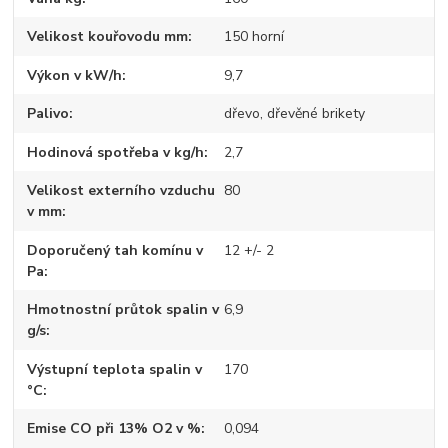
Velikost kouřovodu mm
150 horní
Výkon v kW/h
9,7
Palivo
dřevo, dřevěné brikety
Hodinová spotřeba v kg/h
2,7
Velikost externího vzduchu
80
v mm
Doporučený tah komínu v
12 +/- 2
Pa
Hmotnostní průtok spalin v
6,9
g/s
Výstupní teplota spalin v
170
°C
Emise CO při 13% O2 v %
0,094