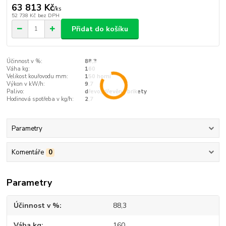
63 813 Kč
/
ks
52 738 Kč
bez DPH
Přidat do košíku
Účinnost v %:
88,3
Váha kg:
160
Velikost kouřovodu mm:
150 horní
Výkon v kW/h:
9,7
Palivo:
dřevo, dřevěné brikety
Hodinová spotřeba v kg/h:
2,7
Parametry
Komentáře
0
Parametry
Účinnost v %
88,3
Váha kg
160