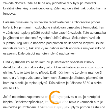
závodě Nordica, zde se hlídá aby jednotlivé díly byly při montáži
kvalitně utěsněny a sešroubovány. Zde nejvíce záleží jak budou kamna
fungovat.
Falešné přisávání by snižovalo regulovatelnost a zhoršovalo proces
hoření. Na primárním vzduchu je instalován bimetalový termostat. Ten
v závislosti teploty pláště pouští nebo uzavírá vzduch. Tato automatika
je výhodná pro dokonalé vyhoření uhlíků dřeva. Sekundární vzduch
s jemnou regulací je nasáván pod plotnou do litinového labyrintu (silné
nahřátí vzduchu), tak aby vyšel nahoře uvnitř ohniště a umýval sklo od
usazenin. Dále působí na hoření plynů nad palivem.
Před výstupem kouře do komínu je instalován speciální litinový
deflektor, sloužící jako katalyzátor. Obecně katalyzátory snižují oxidy
uhlíku. A to je také tento případ. Další účinkem je že plyny mají delší
cestu a víc tepla zůstane v kamnech. Zamezuje přístupu plamenů do
komína a snižuje teplotu plynů. Důsledkem je účinnost 82 % a nizké
emise CO2.
Ještě nesmíme zapomenout na další vychytávku a tou je roztápěcí
klapka. Deflektor způsobuje, že zůstává více tepla v kamnech a to je
nevhodné při roztápění. Otevřením klapky jdou plyny přímou cestou do