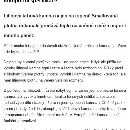
Kompletní specifikace
Litinová krbová kamna nejen na topení! Smaltovaná
plotna dokonale předává teplo na vaření a může uspořit
mnoho peněz.
Před mnoha lety jsme dostávali otázku? Nemáte nějaké kamna na dřevo
kde by se dalo vařit?
Nejprve byla varná plotýnka malá – na jeden hrnec. Když ale přišla do
výroby litinová kamna typů Isetta a Isotta bylo rozhodnuto. Nízký profil
z širokým tvarem plotny umožnil vyrobit i kamna na dřevo, která topí ale
mají litinovou plotnu na vaření většího rozměru.
Z pohledu na obrázek můžete nabýt dojmu, že se jedná o běžná litinová
kamna. Již vysoká hmotnost, kvalita litinových odlitků a sesazení
jednotlivých dílů ukazuje, že to nejsou vyrobená kamna v Číně. Z praxe
znám případy, že lidé zakoupí „levná“ litinová kamna a chtějí to samé co
je napsáno nahoře. Ale to není možné! V Evropě chtějí kamna hezká,
funkční a trvanlivá!