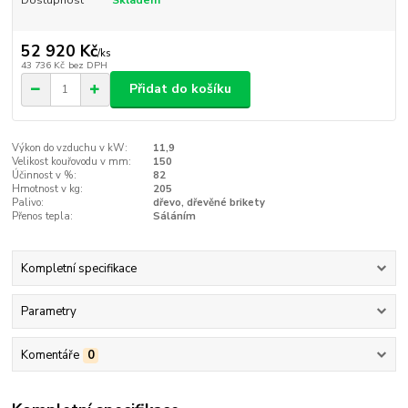
52 920 Kč
/
ks
43 736 Kč
bez DPH
Přidat do košíku
Výkon do vzduchu v kW:
11,9
Velikost kouřovodu v mm:
150
Účinnost v %:
82
Hmotnost v kg:
205
Palivo:
dřevo, dřevěné brikety
Přenos tepla:
Sáláním
Kompletní specifikace
Parametry
Komentáře
0