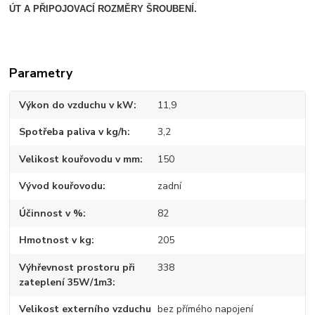
ÚT A PŘIPOJOVACÍ ROZMĚRY ŠROUBENÍ.
Parametry
Výkon do vzduchu v kW
11,9
Spotřeba paliva v kg/h
3,2
Velikost kouřovodu v mm
150
Vývod kouřovodu
zadní
Účinnost v %
82
Hmotnost v kg
205
Výhřevnost prostoru při
338
zateplení 35W/1m3
Velikost externího vzduchu
bez přímého napojení