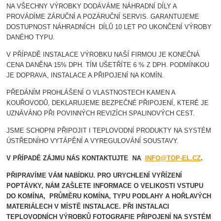
NA VŠECHNY VÝROBKY DODÁVÁME NÁHRADNÍ DÍLY A
PROVÁDÍME ZÁRUČNÍ A POZÁRUČNÍ SERVIS. GARANTUJEME
DOSTUPNOST NÁHRADNÍCH DÍLŮ 10 LET PO UKONČENÍ VÝROBY
DANÉHO TYPU.
V PŘÍPADĚ INSTALACE VÝROBKU NAŠÍ FIRMOU JE KONEČNÁ
CENA DANĚNA 15% DPH. TÍM UŠETŘÍTE 6 % Z DPH. PODMÍNKOU
JE DOPRAVA, INSTALACE A PŘIPOJENÍ NA KOMÍN.
PŘEDÁNÍM PROHLÁŠENÍ O VLASTNOSTECH KAMEN A
KOUŘOVODŮ, DEKLARUJEME BEZPEČNÉ PŘIPOJENÍ, KTERÉ JE
UZNÁVÁNO PŘI POVINNÝCH REVIZÍCH SPALINOVÝCH CEST.
JSME SCHOPNI PŘIPOJIT I TEPLOVODNÍ PRODUKTY NA SYSTÉM
ÚSTŘEDNÍHO VYTÁPĚNÍ A VYREGULOVÁNÍ SOUSTAVY.
V PŘÍPADĚ ZÁJMU NÁS KONTAKTUJTE NA
INFO@TOP-EL.CZ
.
PŘIPRAVÍME VÁM NABÍDKU. PRO URYCHLENÍ VYŘÍZENÍ
POPTÁVKY, NÁM ZAŠLETE INFORMACE O VELIKOSTI VSTUPU
DO KOMÍNA, PRŮMĚRU KOMÍNA, TYPU PODLAHY A HOŘLAVÝCH
MATERIÁLECH V MÍSTĚ INSTALACE.
PŘI INSTALACI
TEPLOVODNÍCH VÝROBKŮ FOTOGRAFIE PŘIPOJENÍ NA SYSTÉM