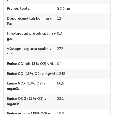
Přenos tepla
Sáláním
Doporučený tah komínu v
12
Pa
Hmotnostní průtok spalin v
9,3
g/s
Výstupní teplota spalin v
272
°C
Emise CO (při 13% O2) v %
0,1
Emise CO (13% O2) v mg/m3
1248
Emise NOx (13% O2) v
86,5
mg/m3
Emise OCG (13% O2) v
22,1
mg/m3
Emise prachu (13% O2) v
10,3