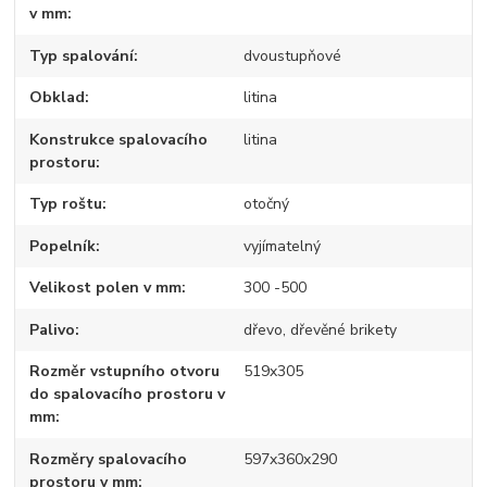
v mm
Typ spalování
dvoustupňové
Obklad
litina
Konstrukce spalovacího
litina
prostoru
Typ roštu
otočný
Popelník
vyjímatelný
Velikost polen v mm
300 -500
Palivo
dřevo, dřevěné brikety
Rozměr vstupního otvoru
519x305
do spalovacího prostoru v
mm
Rozměry spalovacího
597x360x290
prostoru v mm