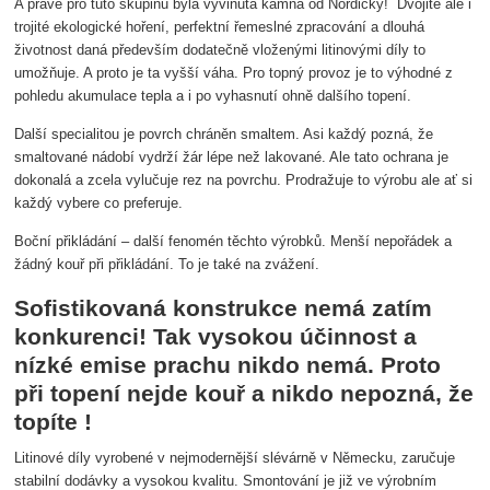
A právě pro tuto skupinu byla vyvinuta kamna od Nordicky! Dvojité ale i
trojité ekologické hoření, perfektní řemeslné zpracování a dlouhá
životnost daná především dodatečně vloženými litinovými díly to
umožňuje. A proto je ta vyšší váha. Pro topný provoz je to výhodné z
pohledu akumulace tepla a i po vyhasnutí ohně dalšího topení.
Další specialitou je povrch chráněn smaltem. Asi každý pozná, že
smaltované nádobí vydrží žár lépe než lakované. Ale tato ochrana je
dokonalá a zcela vylučuje rez na povrchu. Prodražuje to výrobu ale ať si
každý vybere co preferuje.
Boční přikládání – další fenomén těchto výrobků. Menší nepořádek a
žádný kouř při přikládání. To je také na zvážení.
Sofistikovaná konstrukce nemá zatím
konkurenci! Tak vysokou účinnost a
nízké emise prachu nikdo nemá. Proto
při topení nejde kouř a nikdo nepozná, že
topíte !
Litinové díly vyrobené v nejmodernější slévárně v Německu, zaručuje
stabilní dodávky a vysokou kvalitu. Smontování je již ve výrobním