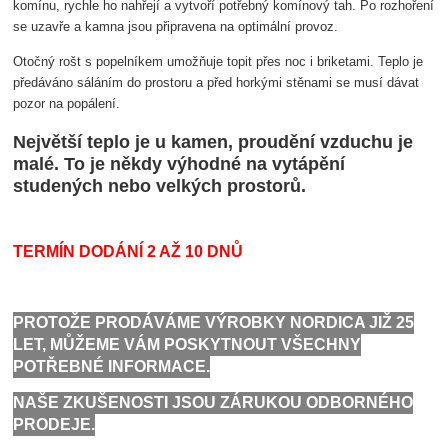
komínu, rychle ho nahřejí a vytvoří potřebný komínový tah. Po rozhoření
se uzavře a kamna jsou připravena na optimální provoz.
Otočný rošt s popelníkem umožňuje topit přes noc i briketami. Teplo je
předáváno sáláním do prostoru a před horkými stěnami se musí dávat
pozor na popálení.
Největší teplo je u kamen, proudění vzduchu je
malé. To je někdy výhodné na vytápění
studených nebo velkých prostorů.
TERMÍN DODÁNÍ 2 AŽ 10 DNŮ
PROTOŽE PRODÁVÁME VÝROBKY NORDICA JIŽ 25
LET, MŮŽEME VÁM POSKYTNOUT VŠECHNY
POTŘEBNÉ INFORMACE.
NAŠE ZKUŠENOSTI JSOU ZÁRUKOU ODBORNÉHO
PRODEJE.