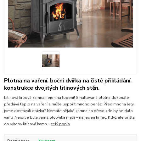
Plotna na vaření, boční dvířka na čisté přikládání,
konstrukce dvojitých litinových stěn.
Litinová krbová kamna nejen na topení! Smaltovaná plotna dokonale
předává teplo na vaření a může uspořit mnoho peněz. Před mnoha lety
jsme dostávali otázku? Nemáte nějaké kamna na dřevo kde by se dalo
vařit? Nejprve byla varná plotýnka malá – na jeden hrnec. Když ale přišla
do výroby litinová kamn...
celý popis
Dostupnost
Skladem