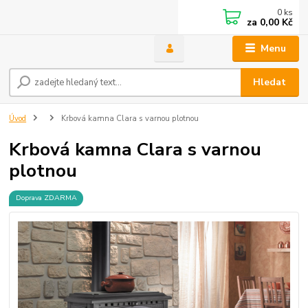
0
ks
za
0,00 Kč
Menu
Hledat
Úvod
Krbová kamna Clara s varnou plotnou
Krbová kamna Clara s varnou
plotnou
Doprava ZDARMA