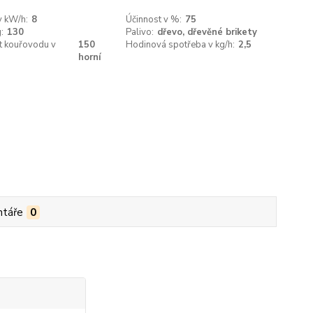
v kW/h:
8
Účinnost v %:
75
:
130
Palivo:
dřevo, dřevěné brikety
t kouřovodu v
150
Hodinová spotřeba v kg/h:
2,5
horní
táře
0