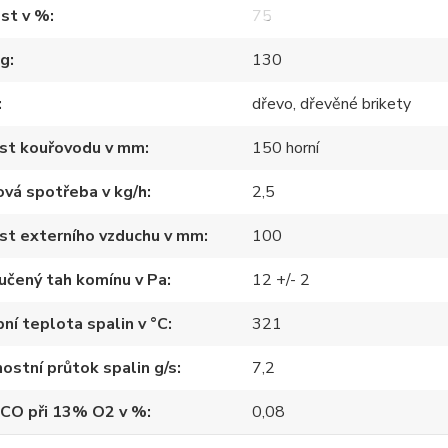
st v %
75
kg
130
dřevo, dřevěné brikety
ost kouřovodu v mm
150 horní
vá spotřeba v kg/h
2,5
st externího vzduchu v mm
100
učený tah komínu v Pa
12 +/- 2
ní teplota spalin v °C
321
stní průtok spalin g/s
7,2
 CO při 13% O2 v %
0,08