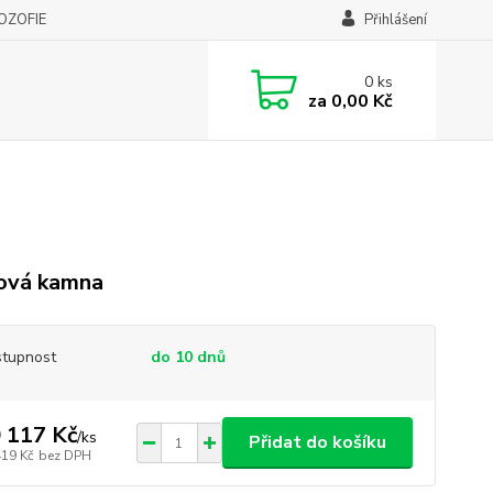
LOZOFIE
Přihlášení
0
ks
za
0,00 Kč
ová kamna
tupnost
do 10 dnů
 117 Kč
/
ks
Přidat do košíku
419 Kč
bez DPH