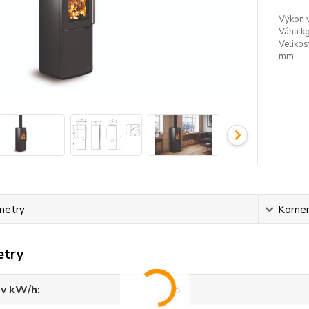
Výkon 
Váha kg
Velikos
mm:
metry
Komen
etry
 v kW/h
8