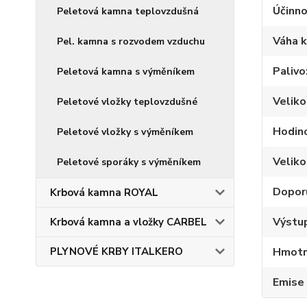
Účinno
Peletová kamna teplovzdušná
Váha 
Pel. kamna s rozvodem vzduchu
Palivo
Peletová kamna s výměníkem
Velik
Peletové vložky teplovzdušné
Hodino
Peletové vložky s výměníkem
Veliko
Peletové sporáky s výměníkem
Dopor
Krbová kamna ROYAL
Výstup
Krbová kamna a vložky CARBEL
PLYNOVÉ KRBY ITALKERO
Hmotno
Emise