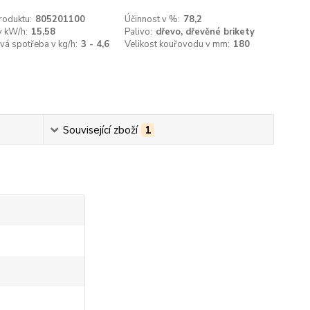
roduktu:
805201100
Účinnost v %:
78,2
v kW/h:
15,58
Palivo:
dřevo, dřevěné brikety
á spotřeba v kg/h:
3 - 4,6
Velikost kouřovodu v mm:
180
Související zboží
1