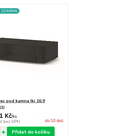
a ZDARMA
ec pod kamna Iki 16:9
tti
1 Kč
/
ks
do 10 dnů
Kč
bez DPH
Přidat do košíku