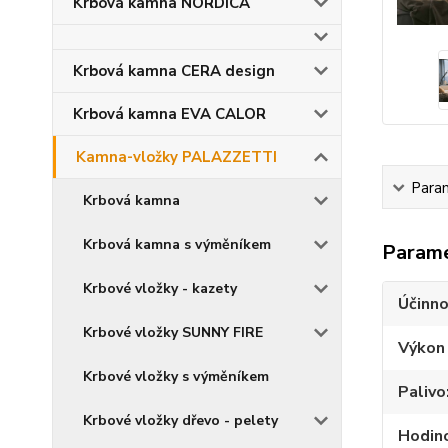
Krbová kamna NORDICA
Krbová kamna CERA design
Krbová kamna EVA CALOR
Kamna-vložky PALAZZETTI
Para
Krbová kamna
Krbová kamna s výměníkem
Param
Krbové vložky - kazety
Účinno
Krbové vložky SUNNY FIRE
Výkon
Krbové vložky s výměníkem
Palivo
Krbové vložky dřevo - pelety
Hodino