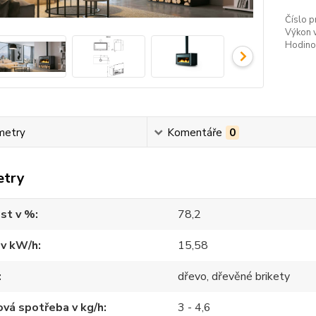
Číslo p
Výkon 
Hodinov
metry
Komentáře
0
etry
st v %
78,2
 v kW/h
15,58
dřevo, dřevěné brikety
vá spotřeba v kg/h
3 - 4,6