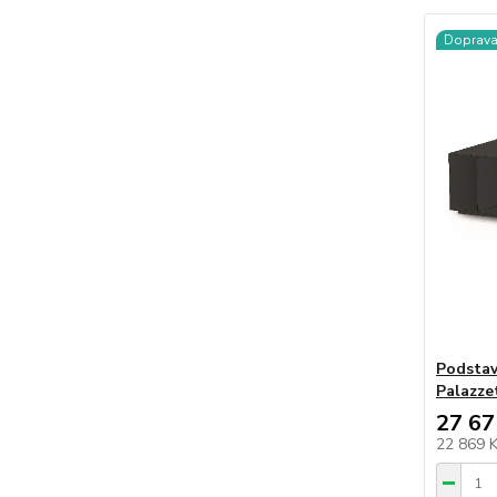
Doprav
Podstav
Palazze
27 67
22 869 