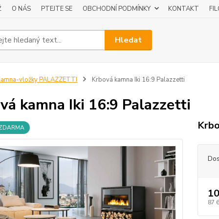
Ž
O NÁS
PTEJTE SE
OBCHODNÍ PODMÍNKY
KONTAKT
FI
Hledat
Kamna-vložky PALAZZETTI
Krbová kamna Iki 16:9 Palazzetti
vá kamna Iki 16:9 Palazzetti
Krbo
 ZDARMA
Dos
10
87 