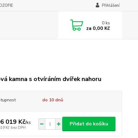
LOZOFIE
Přihlášení
0
ks
za
0,00 Kč
vá kamna s otvíráním dvířek nahoru
tupnost
do 10 dnů
6 019 Kč
/
ks
Přidat do košíku
619 Kč
bez DPH