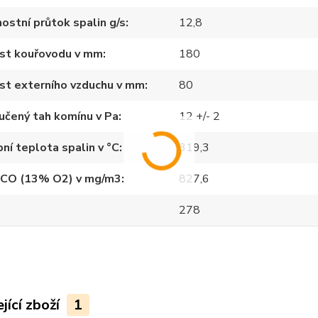
stní průtok spalin g/s
12,8
ost kouřovodu v mm
180
st externího vzduchu v mm
80
učený tah komínu v Pa
12 +/- 2
ní teplota spalin v °C
319,3
 CO (13% O2) v mg/m3
827,6
278
jící zboží
1