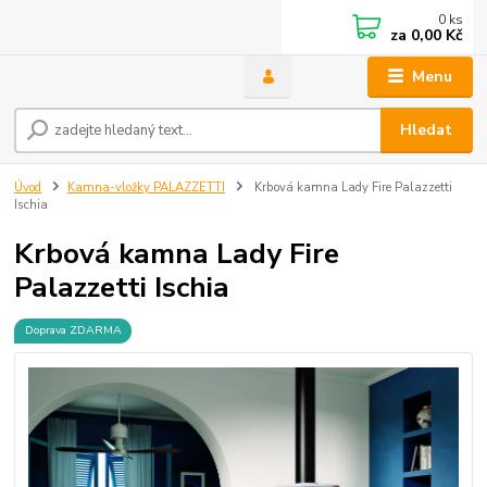
0
ks
za
0,00 Kč
Menu
Hledat
Úvod
Kamna-vložky PALAZZETTI
Krbová kamna Lady Fire Palazzetti
Ischia
Krbová kamna Lady Fire
Palazzetti Ischia
Doprava ZDARMA