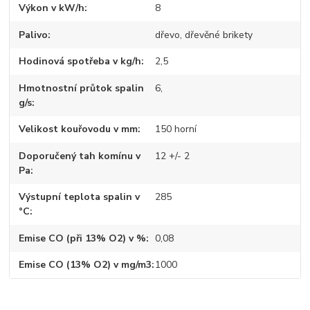
Výkon v kW/h
8
Palivo
dřevo, dřevěné brikety
Hodinová spotřeba v kg/h
2,5
Hmotnostní průtok spalin
6,
g/s
Velikost kouřovodu v mm
150 horní
Doporučený tah komínu v
12 +/- 2
Pa
Výstupní teplota spalin v
285
°C
Emise CO (při 13% O2) v %
0,08
Emise CO (13% O2) v mg/m3
1000