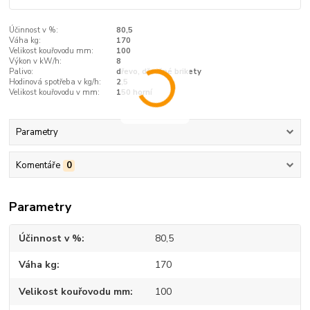
Účinnost v %:
80,5
Váha kg:
170
Velikost kouřovodu mm:
100
Výkon v kW/h:
8
Palivo:
dřevo, dřevěné brikety
Hodinová spotřeba v kg/h:
2,5
Velikost kouřovodu v mm:
150 horní
Parametry
Komentáře
0
Parametry
Účinnost v %
80,5
Váha kg
170
Velikost kouřovodu mm
100