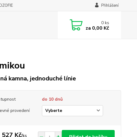
LOZOFIE
Přihlášení
0
ks
za
0,00 Kč
amikou
ná kamna, jednoduché línie
tupnost
do 10 dnů
evné provedení
 527 Kč
/
ks