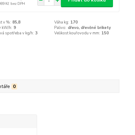
Přidat do košíku
989 Kč
bez DPH
t v %:
85,8
Váha kg:
170
v kW/h:
9
Palivo:
dřevo, dřevěné brikety
á spotřeba v kg/h:
3
Velikost kouřovodu v mm:
150
táře
0