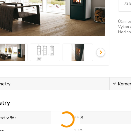
73 
Účinnos
Výkon 
Hodinov
metry
Komen
etry
st v %
85,8
kg
170