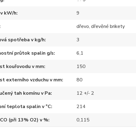
 v kW/h
9
dřevo, dřevěné brikety
vá spotřeba v kg/h
3
stní průtok spalin g/s
6,1
ost kouřovodu v mm
150
st externího vzduchu v mm
80
učený tah komínu v Pa
12 +/- 2
ní teplota spalin v °C
214
 CO (při 13% O2) v %
0,115