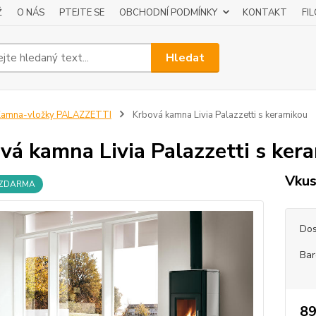
Ž
O NÁS
PTEJTE SE
OBCHODNÍ PODMÍNKY
KONTAKT
FI
Hledat
Kamna-vložky PALAZZETTI
Krbová kamna Livia Palazzetti s keramikou
vá kamna Livia Palazzetti s ker
Vkus
 ZDARMA
Dos
Bar
89