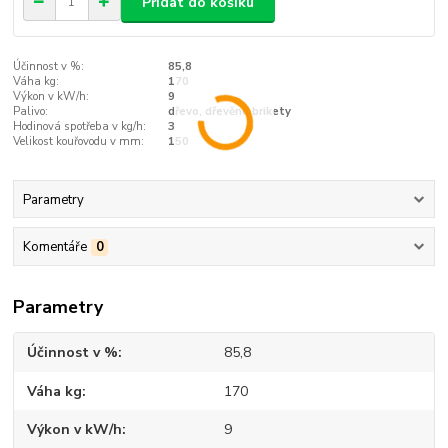
Přidat do košíku
Účinnost v %:
85,8
Váha kg:
170
Výkon v kW/h:
9
Palivo:
dřevo, dřevěné brikety
Hodinová spotřeba v kg/h:
3
Velikost kouřovodu v mm:
150
Parametry
Komentáře
0
Parametry
Účinnost v %
85,8
Váha kg
170
Výkon v kW/h
9