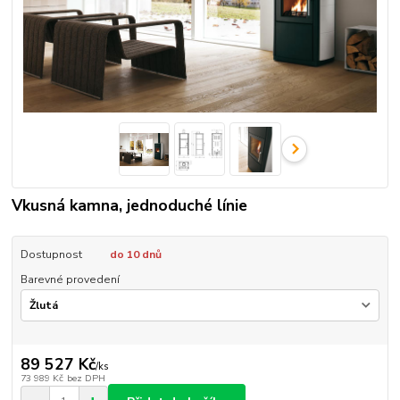
Vkusná kamna, jednoduché línie
Dostupnost
do 10 dnů
Barevné provedení
89 527 Kč
/
ks
73 989 Kč
bez DPH