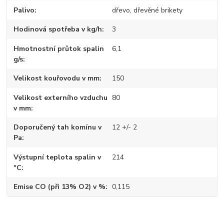
Palivo
dřevo, dřevěné brikety
Hodinová spotřeba v kg/h
3
Hmotnostní průtok spalin
6,1
g/s
Velikost kouřovodu v mm
150
Velikost externího vzduchu
80
v mm
Doporučený tah komínu v
12 +/- 2
Pa
Výstupní teplota spalin v
214
°C
Emise CO (při 13% O2) v %
0,115