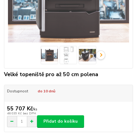
Velké topeniště pro až 50 cm polena
Dostupnost
do 10 dnů
55 707 Kč
/
ks
46 039 Kč
bez DPH
Přidat do košíku