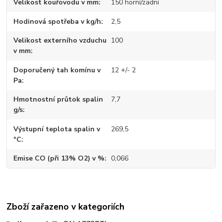
Velikost kouřovodu v mm
150 horní/zadní
Hodinová spotřeba v kg/h
2,5
Velikost externího vzduchu
100
v mm
Doporučený tah komínu v
12 +/- 2
Pa
Hmotnostní průtok spalin
7,7
g/s
Výstupní teplota spalin v
269,5
°C
Emise CO (při 13% O2) v %
0,066
Zboží zařazeno v kategoriích