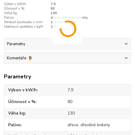
Výkon v kW/h:
7,9
Účinnost v %:
80
Váha kg:
130
Palivo:
dřevo, dřevěné brikety
Velikost kouřovodu v mm:
150 horní/zadní
Hodinová spotřeba v kg/h:
2,5
Parametry
Komentáře
0
Parametry
Výkon v kW/h
7,9
Účinnost v %
80
Váha kg
130
Palivo
dřevo, dřevěné brikety