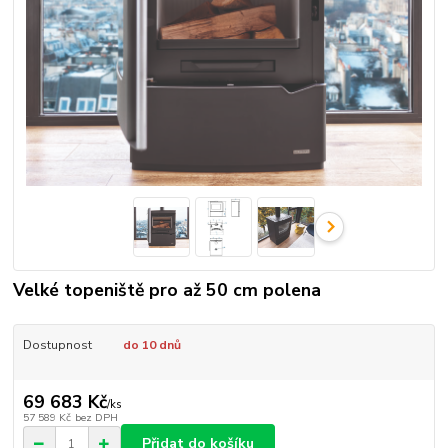
Velké topeniště pro až 50 cm polena
Dostupnost
do 10 dnů
69 683 Kč
/
ks
57 589 Kč
bez DPH
Přidat do košíku