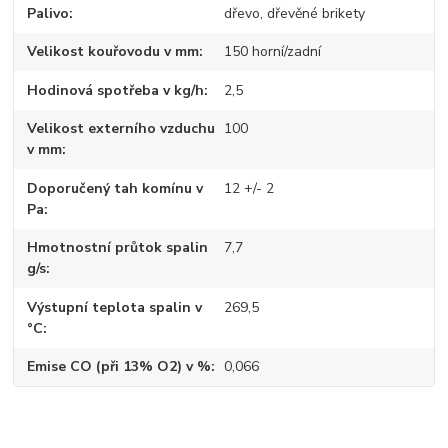
Palivo
dřevo, dřevěné brikety
Velikost kouřovodu v mm
150 horní/zadní
Hodinová spotřeba v kg/h
2,5
Velikost externího vzduchu
100
v mm
Doporučený tah komínu v
12 +/- 2
Pa
Hmotnostní průtok spalin
7,7
g/s
Výstupní teplota spalin v
269,5
°C
Emise CO (při 13% O2) v %
0,066