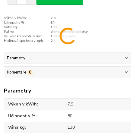
Výkon v kW/h:
7,9
Účinnost v %:
80
Váha kg:
130
Palivo:
dřevo, dřevěné brikety
Velikost kouřovodu v mm:
150 horní/zadní
Hodinová spotřeba v kg/h:
2,5
Parametry
Komentáře
0
Parametry
Výkon v kW/h
7,9
Účinnost v %
80
Váha kg
130