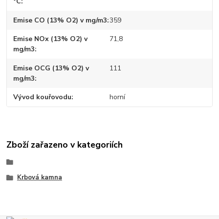
°C
Emise CO (13% O2) v mg/m3
359
Emise NOx (13% O2) v
71,8
mg/m3
Emise OCG (13% O2) v
111
mg/m3
Vývod kouřovodu
horní
Zboží zařazeno v kategoriích
Krbová kamna