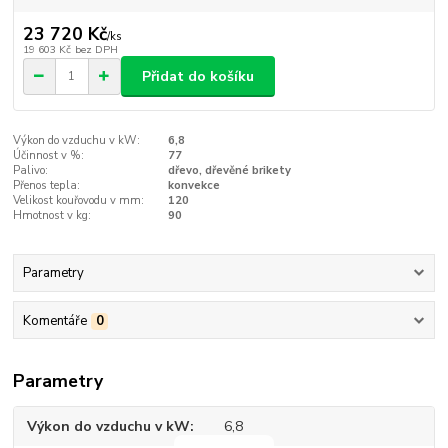
23 720 Kč
/
ks
19 603 Kč
bez DPH
Přidat do košíku
Výkon do vzduchu v kW:
6,8
Účinnost v %:
77
Palivo:
dřevo, dřevěné brikety
Přenos tepla:
konvekce
Velikost kouřovodu v mm:
120
Hmotnost v kg:
90
Parametry
Komentáře
0
Parametry
Výkon do vzduchu v kW
6,8