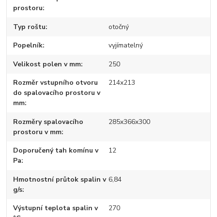
prostoru
Typ roštu
otočný
Popelník
vyjímatelný
Velikost polen v mm
250
Rozměr vstupního otvoru
214x213
do spalovacího prostoru v
mm
Rozměry spalovacího
285x366x300
prostoru v mm
Doporučený tah komínu v
12
Pa
Hmotnostní průtok spalin v
6,84
g/s
Výstupní teplota spalin v
270