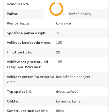
Účinnost v %
77
Palivo
dřevo, dřevěné brikety
Přenos tepla
konvekce
Spotřeba paliva v kg/h
2,1
Velikost kouřovodu v mm
120
Hmotnost v kg
90
Výhřevnost prostoru při
195
zateplení 35W/1m3
Velikost externího vzduchu
bez přímého napojení
v mm
Typ spalování
dvoustupňové
Obklad
keramika, kámen
Konstrukce spalovacího
litina