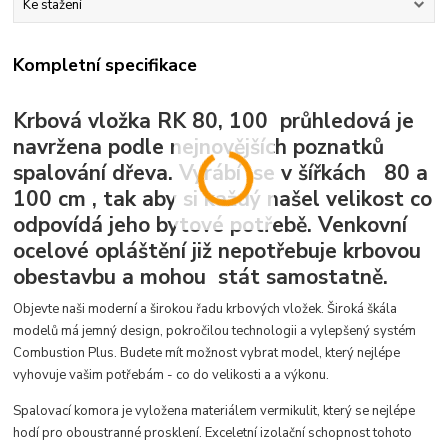
Ke stažení
Kompletní specifikace
Krbová vložka RK 80, 100 průhledová je
navržena podle nejnovějších poznatků
spalování dřeva. Vyrábí se v šířkách 80 a
100 cm , tak aby si každý našel velikost co
odpovídá jeho bytové potřebě. Venkovní
ocelové opláštění již nepotřebuje krbovou
obestavbu a mohou stát samostatně.
Objevte naši moderní a širokou řadu krbových vložek. Široká škála
modelů má jemný design, pokročilou technologii a vylepšený systém
Combustion Plus. Budete mít možnost vybrat model, který nejlépe
vyhovuje vašim potřebám - co do velikosti a a výkonu.
Spalovací komora je vyložena materiálem vermikulit, který se nejlépe
hodí pro oboustranné prosklení. Exceletní izolační schopnost tohoto