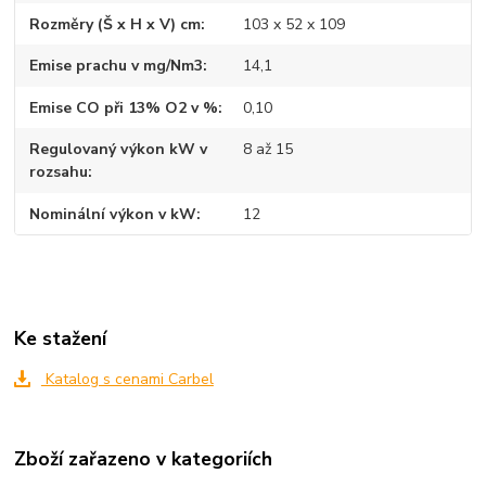
Rozměry (Š x H x V) cm
103 x 52 x 109
Emise prachu v mg/Nm3
14,1
Emise CO při 13% O2 v %
0,10
Regulovaný výkon kW v
8 až 15
rozsahu
Nominální výkon v kW
12
Ke stažení
Katalog s cenami Carbel
Zboží zařazeno v kategoriích