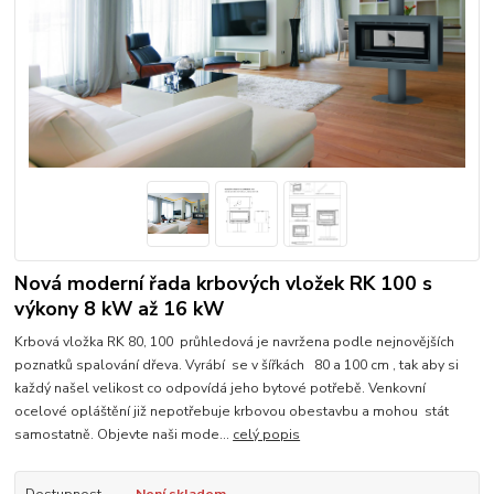
Nová moderní řada krbových vložek RK 100 s
výkony 8 kW až 16 kW
Krbová vložka RK 80, 100 průhledová je navržena podle nejnovějších
poznatků spalování dřeva. Vyrábí se v šířkách 80 a 100 cm , tak aby si
každý našel velikost co odpovídá jeho bytové potřebě. Venkovní
ocelové opláštění již nepotřebuje krbovou obestavbu a mohou stát
samostatně. Objevte naši mode...
celý popis