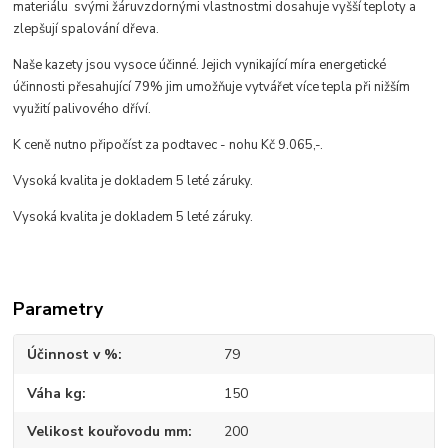
materiálu svými žáruvzdornými vlastnostmi dosahuje vyšší teploty a
zlepšují spalování dřeva.
Naše kazety jsou vysoce účinné. Jejich vynikající míra energetické
účinnosti přesahující 79% jim umožňuje vytvářet více tepla při nižším
využití palivového dříví.
K ceně nutno připočíst za podtavec - nohu Kč 9.065,-.
Vysoká kvalita je dokladem 5 leté záruky.
Vysoká kvalita je dokladem 5 leté záruky.
Parametry
Účinnost v %
79
Váha kg
150
Velikost kouřovodu mm
200