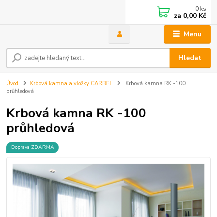
0
ks
za
0,00 Kč
Menu
Hledat
Úvod
Krbová kamna a vložky CARBEL
Krbová kamna RK -100
průhledová
Krbová kamna RK -100
průhledová
Doprava ZDARMA