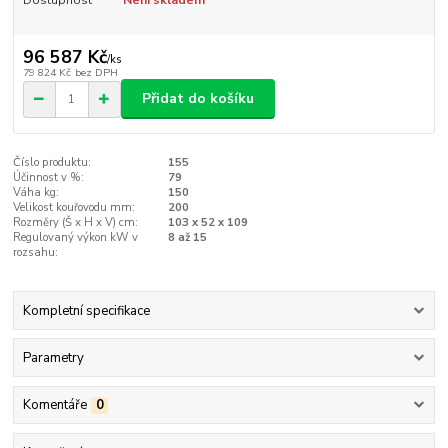
Dostupnost
Není skladem
96 587 Kč
/
ks
79 824 Kč
bez DPH
Přidat do košíku
Číslo produktu:
155
Účinnost v %:
79
Váha kg:
150
Velikost kouřovodu mm:
200
Rozměry (Š x H x V) cm:
103 x 52 x 109
Regulovaný výkon kW v
8 až 15
rozsahu:
Kompletní specifikace
Parametry
Komentáře
0