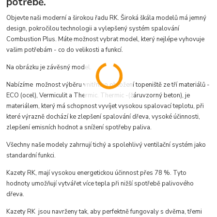
potřebě.
Objevte naši moderní a širokou řadu RK.
Široká škála modelů má jemný
design, pokročilou technologii a vylepšený systém spalování
Combustion Plus. Máte možnost vybrat model, který nejlépe vyhovuje
vašim potřebám - co do velikosti a funkcí.
Na obrázku je závěsný model.
Nabízíme možnost výběru vnitřního obložení topeniště ze tří materiálů -
ECO (ocel), Vermiculit a Thermic. Thermic -(žáruvzorný beton), je
materiálem, který má schopnost vyvíjet vysokou spalovací teplotu, při
které výrazně dochází ke zlepšení spalování dřeva, vysoké účinnosti,
zlepšení emisních hodnot a snížení spotřeby paliva.
Všechny naše modely zahrnují tichý a spolehlivý ventilační systém jako
standardní funkci.
Kazety RK, mají vysokou energetickou účinnost přes 78 %. Tyto
hodnoty umožňují vytvářet více tepla při nižší spotřebě palivového
dřeva.
Kazety RK jsou navrženy tak, aby perfektně fungovaly s dvěma, třemi