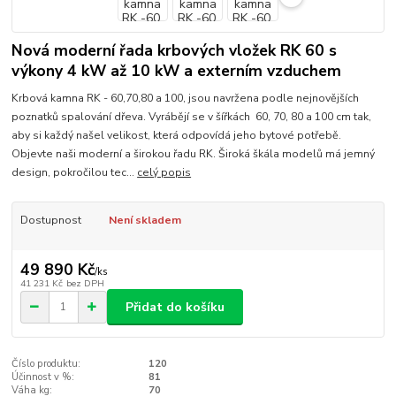
Nová moderní řada krbových vložek RK 60 s
výkony 4 kW až 10 kW a externím vzduchem
Krbová kamna RK - 60,70,80 a 100, jsou navržena podle nejnovějších
poznatků spalování dřeva. Vyrábějí se v šířkách 60, 70, 80 a 100 cm tak,
aby si každý našel velikost, která odpovídá jeho bytové potřebě.
Objevte naši moderní a širokou řadu RK. Široká škála modelů má jemný
design, pokročilou tec...
celý popis
Dostupnost
Není skladem
49 890 Kč
/
ks
41 231 Kč
bez DPH
Přidat do košíku
Číslo produktu:
120
Účinnost v %:
81
Váha kg:
70