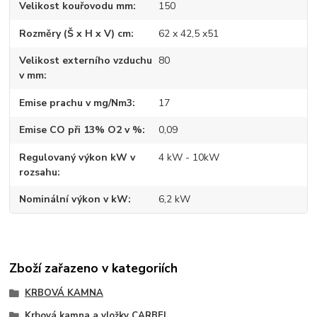
Velikost kouřovodu mm
150
Rozměry (Š x H x V) cm
62 x 42,5 x51
Velikost externího vzduchu
80
v mm
Emise prachu v mg/Nm3
17
Emise CO při 13% O2 v %
0,09
Regulovaný výkon kW v
4 kW - 10kW
rozsahu
Nominální výkon v kW
6,2 kW
Zboží zařazeno v kategoriích
KRBOVÁ KAMNA
Krbová kamna a vložky CARBEL