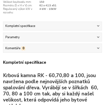
Velikost kouřovodu mm:
150
Rozměry (Š x H x V) cm:
62 x 42,5 x51
Regulovaný výkon kW v
4 kW - 10kW
rozsahu:
Kompletní specifikace
Parametry
Komentáře
0
Kompletní specifikace
Krbová kamna RK - 60,70,80 a 100, jsou
navržena podle nejnovějších poznatků
spalování dřeva. Vyrábějí se v šířkách 60,
70, 80 a 100 cm tak, aby si každý našel
velikost, která odpovídá jeho bytové