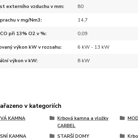
st externího vzduchu v mm
80
 prachu v mg/Nm3
14,7
 CO při 13% O2 v %
0,09
ovaný výkon kW v rozsahu
6 kW - 13 kW
ální výkon v kW
8 kW
zařazeno v kategoriích
VÁ KAMNA
Krbová kamna a vložky
MOD
CARBEL
SNÍ KAMNA
STARŠÍ DOMY
Krb