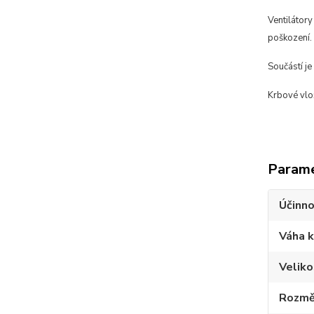
Ventilátory
poškození.
Součástí je
Krbové vlož
Param
Účinno
Váha 
Velik
Rozměr