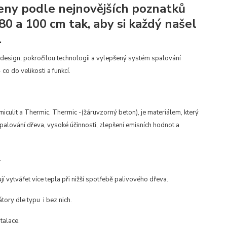
ženy podle nejnovějších poznatků
 80 a 100 cm tak, aby si každý našel
.
design, pokročilou technologii a vylepšený systém spalování
o do velikosti a funkcí.
miculit a Thermic. Thermic -(žáruvzorný beton), je materiálem, který
palování dřeva, vysoké účinnosti, zlepšení emisních hodnot a
.
vytvářet více tepla při nižší spotřebě palivového dřeva.
tory dle typu i bez nich.
talace.