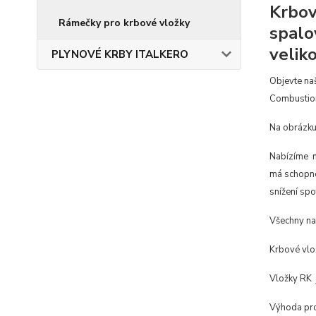
Krbov
Rámečky pro krbové vložky
spalov
velik
PLYNOVÉ KRBY ITALKERO
Objevte na
Combustion 
Na obrázku
Nabízíme mo
má schopnos
snížení spo
Všechny naš
Krbové vlož
Vložky RK j
Výhoda prov