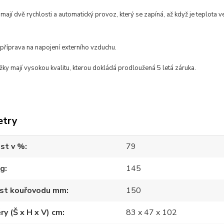
 mají dvě rychlosti a automatický provoz, který se zapíná, až když je teplota 
 příprava na napojení externího vzduchu.
ky mají vysokou kvalitu, kterou dokládá prodloužená 5 letá záruka.
etry
st v %
79
kg
145
ost kouřovodu mm
150
y (Š x H x V) cm
83 x 47 x 102