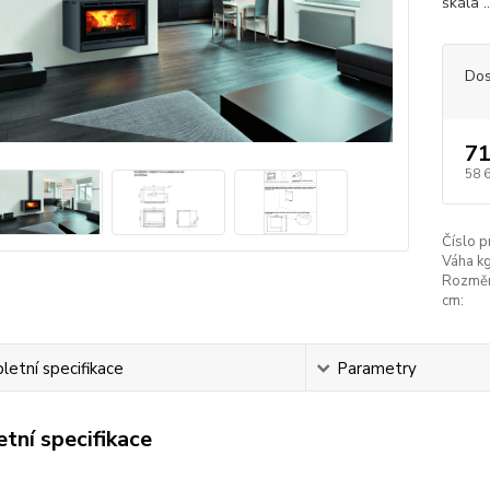
škála .
Dos
71
58 
Číslo p
Váha kg
Rozměry
cm:
etní specifikace
Parametry
tní specifikace