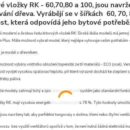
é vložky RK - 60,70,80 a 100, jsou navr
ání dřeva. Vyrábějí se v šířkách 60, 70,
ost, která odpovídá jeho bytové potřebě
ši moderní a širokou řadu krbových vložek RK.
Široká škála modelů má jemný 
Plus. Máte možnost vybrat model, který nejlépe vyhovuje vašim potřebám - c
 je model s dřevníkem.
žnost výběru vnitřního obložení topeniště ze tří materiálů - ECO (ocel), Ver
t vyvíjet vysokou spalovací teplotu, při které výrazně dochází ke zlepšení s
třeby paliva.
e modely zahrnují tichý a spolehlivý ventilační systém jako standardní funkci
ky RK, mají vysokou energetickou účinnost přes 78 %. Tyto hodnoty umožňují 
sou navrženy tak, aby perfektně fungovaly s dvěma, třemi nebo čtyřmi ventilá
ozu bez využití ventilátorů spočívá v tom, že není nutná žádná elektrická ins