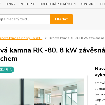
Ž
O NÁS
PTEJTE SE
OBCHODNÍ PODMÍNKY
KONTAKT
FI
Hledat
rbová kamna a vložky CARBEL
Krbová kamna RK -80, 8 kW závěsná na
vá kamna RK -80, 8 kW závěsná 
uchem
Nová
 ZDARMA
výko
Krbové
poznat
tak, ab
Objevt