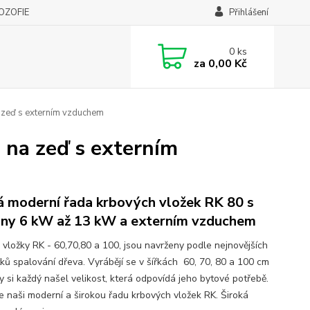
LOZOFIE
Přihlášení
0
ks
za
0,00 Kč
 zeď s externím vzduchem
na zeď s externím
 moderní řada krbových vložek RK 80 s
ny 6 kW až 13 kW a externím vzduchem
 vložky RK - 60,70,80 a 100, jsou navrženy podle nejnovějších
ků spalování dřeva. Vyrábějí se v šířkách 60, 70, 80 a 100 cm
y si každý našel velikost, která odpovídá jeho bytové potřebě.
e naši moderní a širokou řadu krbových vložek RK. Široká