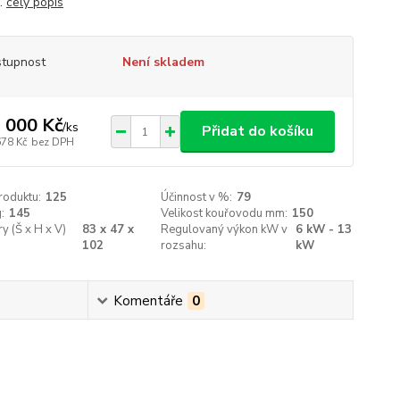
..
celý popis
tupnost
Není skladem
 000 Kč
/
ks
Přidat do košíku
678 Kč
bez DPH
roduktu:
125
Účinnost v %:
79
:
145
Velikost kouřovodu mm:
150
 (Š x H x V)
83 x 47 x
Regulovaný výkon kW v
6 kW - 13
102
rozsahu:
kW
Komentáře
0