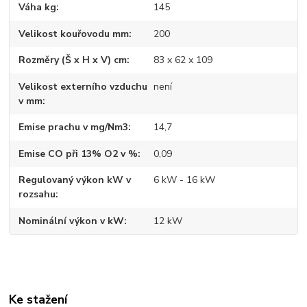
Váha kg
145
Velikost kouřovodu mm
200
Rozměry (Š x H x V) cm
83 x 62 x 109
Velikost externího vzduchu
není
v mm
Emise prachu v mg/Nm3
14,7
Emise CO při 13% O2 v %
0,09
Regulovaný výkon kW v
6 kW - 16 kW
rozsahu
Nominální výkon v kW
12 kW
Ke stažení