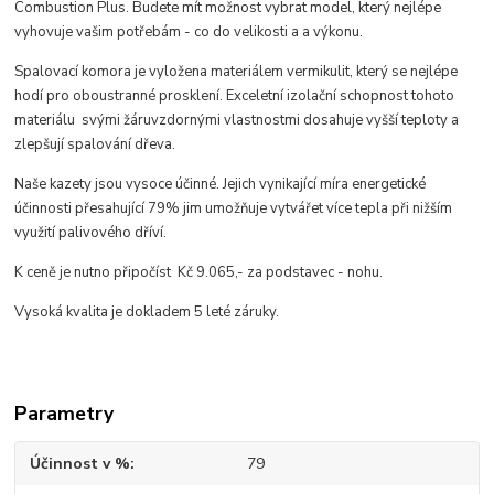
Combustion Plus. Budete mít možnost vybrat model, který nejlépe
vyhovuje vašim potřebám - co do velikosti a a výkonu.
Spalovací komora je vyložena materiálem vermikulit, který se nejlépe
hodí pro oboustranné prosklení. Exceletní izolační schopnost tohoto
materiálu svými žáruvzdornými vlastnostmi dosahuje vyšší teploty a
zlepšují spalování dřeva.
Naše kazety jsou vysoce účinné. Jejich vynikající míra energetické
účinnosti přesahující 79% jim umožňuje vytvářet více tepla při nižším
využití palivového dříví.
K ceně je nutno připočíst Kč 9.065,- za podstavec - nohu.
Vysoká kvalita je dokladem 5 leté záruky.
Parametry
Účinnost v %
79