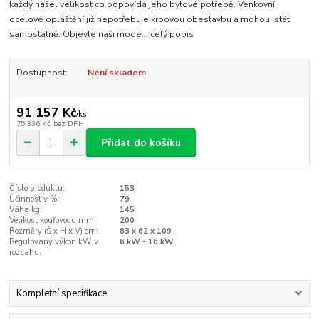
každý našel velikost co odpovídá jeho bytové potřebě. Venkovní
ocelové opláštění již nepotřebuje krbovou obestavbu a mohou stát
samostatně. Objevte naši mode...
celý popis
Dostupnost
Není skladem
91 157 Kč
/
ks
75 336 Kč
bez DPH
Přidat do košíku
Číslo produktu:
153
Účinnost v %:
79
Váha kg:
145
Velikost kouřovodu mm:
200
Rozměry (Š x H x V) cm:
83 x 62 x 109
Regulovaný výkon kW v
6 kW - 16 kW
rozsahu:
Kompletní specifikace