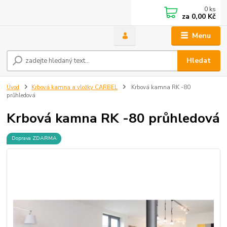
0
ks
za
0,00 Kč
Menu
Hledat
Úvod
Krbová kamna a vložky CARBEL
Krbová kamna RK -80
průhledová
Krbová kamna RK -80 průhledová
Doprava ZDARMA