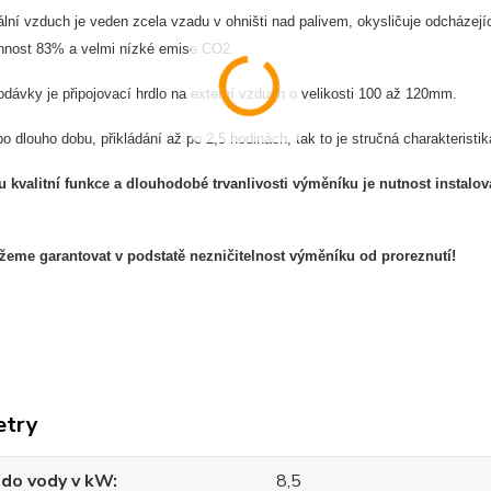
iální vzduch je veden zcela vzadu v ohništi nad palivem, okysličuje odcházejíc
nnost 83% a velmi nízké emise CO2.
dávky je připojovací hrdlo na externí vzduch o velikosti 100 až 120mm.
po dlouho dobu, přikládání až po 2,5 hodinách, tak to je stručná charakteristik
kvalitní funkce a dlouhodobé trvanlivosti výměníku je nutnost instalo
eme garantovat v podstatě nezničitelnost výměníku od proreznutí!
etry
 do vody v kW
8,5