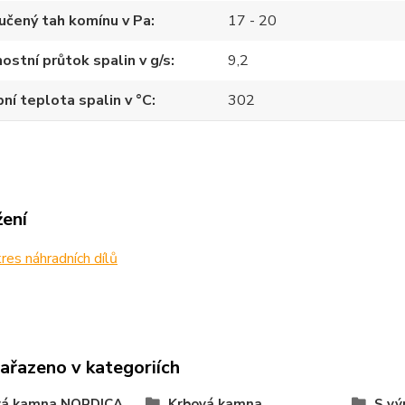
učený tah komínu v Pa
17 - 20
stní průtok spalin v g/s
9,2
ní teplota spalin v °C
302
žení
es náhradních dílů
zařazeno v kategoriích
vá kamna NORDICA
Krbová kamna
S v