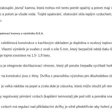
 zakoupilo „levná“ kamna, která mohou mít tento poměr opačný a potom mají 
 a potom je všude voda. Trojité spalování, ofukování skla teplým vzduchem, 
u.
palovací komory a výměníku D.S.A.
elolitinová konstrukce s kachlovým obkladem je doplněna o ocelový teplovodn
. Vlastní výměník je svařen z oceli o síle 5 mm, který bezpečně odolá tlaku
je topná soustava na 1,5- 1,8 baru.
u je integrován dochlazovací vlnovec, který při poruše čerpadla vychladí h
y na konstrukci jsou z litiny. Dvířka s pravoúhlou výstuhou pro dlouhodobou sta
je velká nádoba na popel a zcela dole je zásuvka, která může sloužit při ote
 regulovaný primární vzduch (kapilární termostat) jde pod rošt a pomáhá sna
vzduch má regulaci nad přikládacími dvířky je silně předehříván aby hoření p