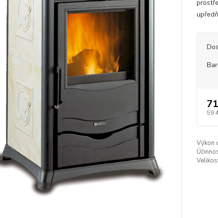
prostř
upředňu
Dos
Bar
71
59 
Výkon 
Účinnos
Veliko