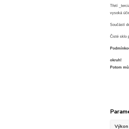
Třetí _terc
vysoká úči
Součástí do
Čisté sklo 
Podmínkou 
okruh!
Potom můž
Param
Výkon