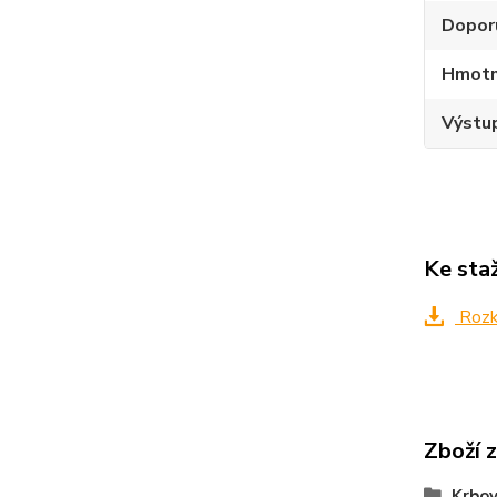
Dopor
Hmotno
Výstup
Ke sta
Rozkr
Zboží 
Krbo