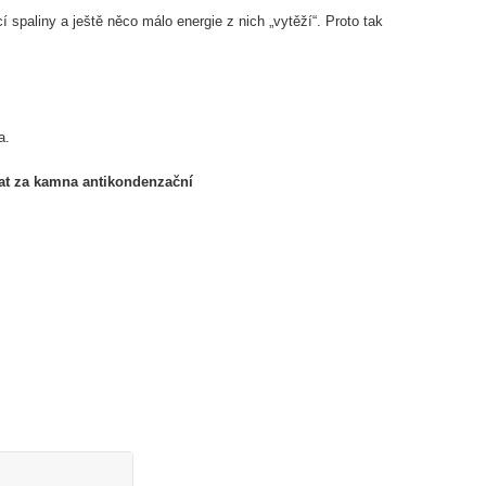
í spaliny a ještě něco málo energie z nich „vytěží“. Proto tak
a.
vat za kamna antikondenzační