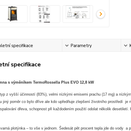
etní specifikace
Parametry
tní specifikace
mna s výměníkem TermoRossella Plus EVO 12,8 kW
typ z vyšší účinností (83%), velmi nízkými emisemi prachu (17 mg) a nízký
u jiný poměr co bylo dříve ale kdo upředňuje zlepšení životního prostředí je
spalování dřeva, schopnost při každodením použití odolat několik desetiletí.
i varná plotýnka – to vše v jednom. Šedesát pět procent tepla jde do vody a