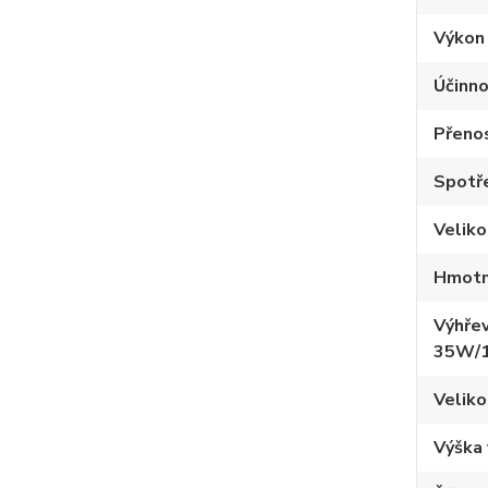
Výkon
Účinno
Přeno
Spotře
Velik
Hmotn
Výhřev
35W/
Veliko
Výška