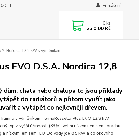
LOZOFIE
Přihlášení
0
ks
za
0,00 Kč
. Nordica 12,8 kW s výměníkem
 EVO D.S.A. Nordica 12,8
 dům, chata nebo chalupa to jsou příklady
vytápět do radiátorů a přitom využít jako
 uvařit a vytápět co nejlevněji dřevem.
 kamna s výměníkem TermoRossella Plus EVO 12,8 kW
ený typ z vyšší účinností (83%), velmi nízkými emisemi prachu
) a nízkými emisemi CO. Do vody jde 8,5 kW a do okolního