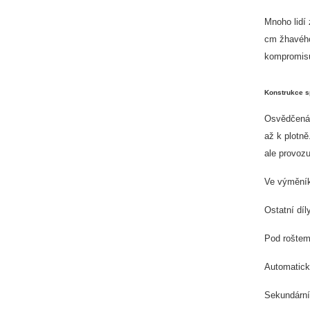
Mnoho lidí
cm žhavého
kompromis
Konstrukce s
Osvědčená c
až k plotně
ale provozu
Ve výměník
Ostatní díl
Pod roštem 
Automaticky
Sekundární 