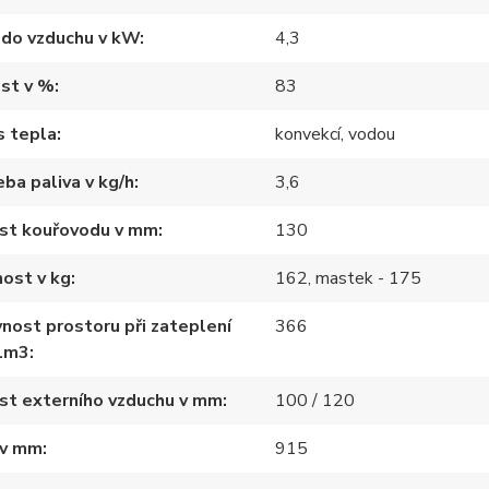
 do vzduchu v kW
4,3
st v %
83
s tepla
konvekcí, vodou
ba paliva v kg/h
3,6
ost kouřovodu v mm
130
ost v kg
162, mastek - 175
nost prostoru při zateplení
366
1m3
st externího vzduchu v mm
100 / 120
 v mm
915