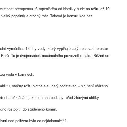
místnost přetopenou. S topeništěm od Nordiky bude na roštu až 10
velký popelník a otočný rošt. Taková je konstrukce bez
í výměník s 18 litry vody, který vyplňuje celý spalovací prostor
 6 Barů. To je dvojnásobek maximálního provozního tlaku. Běžně se
orkou vodu v kamnech.
bilitu, otočný rošt, plotna ale i celý podstavec – nic není ošizeno.
vření a přikládání jako ochrana podlahy před žhavými uhlíky.
dno roztopit i do studeného komín.
lynů nad palivem bylo co nejdokonalejší.