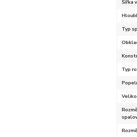
Šířka 
Hloub
Typ sp
Obkla
Konstr
Typ ro
Popel
Velik
Rozmě
spalov
Rozmě