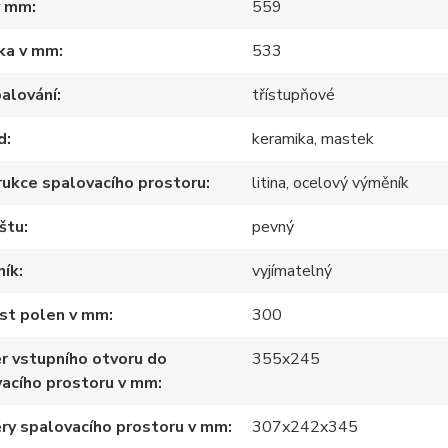
v mm
559
ka v mm
533
alování
třístupňové
d
keramika, mastek
ukce spalovacího prostoru
litina, ocelový výměník
štu
pevný
ník
vyjímatelný
ost polen v mm
300
r vstupního otvoru do
355x245
acího prostoru v mm
ry spalovacího prostoru v mm
307x242x345