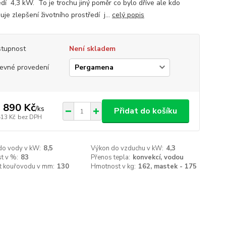
edí 4,3 kW. To je trochu jiný poměr co bylo dříve ale kdo
je zlepšení životního prostředí j...
celý popis
tupnost
Není skladem
evné provedení
 890 Kč
/
ks
Přidat do košíku
413 Kč
bez DPH
do vody v kW:
8,5
Výkon do vzduchu v kW:
4,3
t v %:
83
Přenos tepla:
konvekcí, vodou
st kouřovodu v mm:
130
Hmotnost v kg:
162, mastek - 175