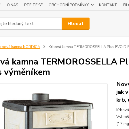
Ž
O NÁS
PTEJTE SE
OBCHODNÍ PODMÍNKY
KONTAKT
FI
Hledat
Krbová kamna NORDICA
Krbová kamna TERMOROSSELLA Plus EVO D.S.A
vá kamna TERMOROSSELLA Plus
s výměníkem
Nový
jak 
krb,
Krbová
Vylepš
(17 mg