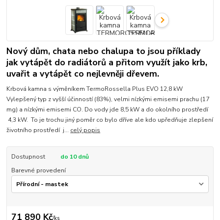
Nový dům, chata nebo chalupa to jsou příklady
jak vytápět do radiátorů a přitom využít jako krb,
uvařit a vytápět co nejlevněji dřevem.
Krbová kamna s výměníkem TermoRossella Plus EVO 12,8 kW
Vylepšený typ z vyšší účinností (83%), velmi nízkými emisemi prachu (17
mg) a nízkými emisemi CO. Do vody jde 8,5 kW a do okolního prostředí
4,3 kW. To je trochu jiný poměr co bylo dříve ale kdo upředňuje zlepšení
životního prostředí j...
celý popis
Dostupnost
do 10 dnů
Barevné provedení
71 890 Kč
/
ks