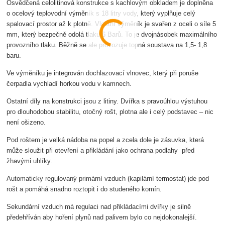
Osvědčená celolitinová konstrukce s kachlovým obkladem je doplněna
o ocelový teplovodní výměník s 18 litry vody, který vyplňuje celý
spalovací prostor až k plotně. Vlastní výměník je svařen z oceli o síle 5
mm, který bezpečně odolá tlaku 6 Barů. To je dvojnásobek maximálního
provozního tlaku. Běžně se ale provozuje topná soustava na 1,5- 1,8
baru.
Ve výměníku je integrován dochlazovací vlnovec, který při poruše
čerpadla vychladí horkou vodu v kamnech.
Ostatní díly na konstrukci jsou z litiny. Dvířka s pravoúhlou výstuhou
pro dlouhodobou stabilitu, otočný rošt, plotna ale i celý podstavec – nic
není ošizeno.
Pod roštem je velká nádoba na popel a zcela dole je zásuvka, která
může sloužit při otevření a přikládání jako ochrana podlahy před
žhavými uhlíky.
Automaticky regulovaný primární vzduch (kapilární termostat) jde pod
rošt a pomáhá snadno roztopit i do studeného komín.
Sekundární vzduch má regulaci nad přikládacími dvířky je silně
předehříván aby hoření plynů nad palivem bylo co nejdokonalejší.