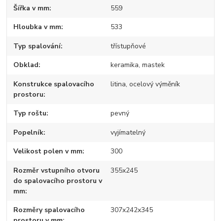
Šířka v mm
559
Hloubka v mm
533
Typ spalování
třístupňové
Obklad
keramika, mastek
Konstrukce spalovacího
litina, ocelový výměník
prostoru
Typ roštu
pevný
Popelník
vyjímatelný
Velikost polen v mm
300
Rozměr vstupního otvoru
355x245
do spalovacího prostoru v
mm
Rozměry spalovacího
307x242x345
prostoru v mm