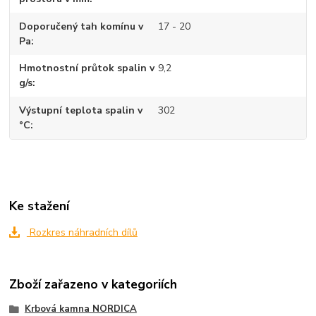
Doporučený tah komínu v
17 - 20
Pa
Hmotnostní průtok spalin v
9,2
g/s
Výstupní teplota spalin v
302
°C
Ke stažení
Rozkres náhradních dílů
Zboží zařazeno v kategoriích
Krbová kamna NORDICA