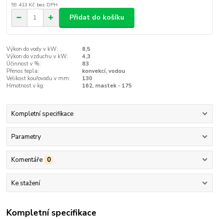
59 413 Kč
bez DPH
Přidat do košíku
Výkon do vody v kW:
8,5
Výkon do vzduchu v kW:
4,3
Účinnost v %:
83
Přenos tepla:
konvekcí, vodou
Velikost kouřovodu v mm:
130
Hmotnost v kg:
162, mastek - 175
Kompletní specifikace
Parametry
Komentáře
0
Ke stažení
Kompletní specifikace