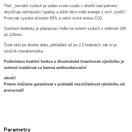
Třetí _terciální vzduch je veden zcela vzadu v ohništi nad palivem,
okysličuje odcházející spaliny a ještě něco málo energie z nich „vytěží“.
Proto tak vysoká účinnost 83% a velmi nízké emise CO2.
Součástí dodávky je připojovací hrdlo na externí vzduch o velikosti 100
až 120mm.
Čisté sklo po dlouho dobu, přikládání až po 2,5 hodinách, tak to je
stručná charakteristika.
Podmínkou kvalitní funkce a dlouhodobé trvanlivosti výměníku je
nutnost instalovat za kamna antikondenzační
okruh!
Potom můžeme garantovat v podstatě nezničitelnost výměníku od
proreznutí!
Parametry