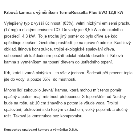
Krbová kamna s výměníkem TermoRossella Plus EVO 12,8 kW
Vylepšený typ z vyšší účinností (83%), velmi nízkými emisemi prachu
(17 mg) a nízkými emisemi CO. Do vody jde 8,5 kW a do okolního
prostředí 4,3 kW. To je trochu jiný poměr co bylo dříve ale kdo
upředňuje zlepšení životního prostředí je na správné adrese.
Kachlový
obklad, litinová konstrukce, trojité ekologické spalování dřeva,
schopnost při každodením použití odolat několik desetiletí.
Krbová
kamna s výměníkem na topení dřevem do ústředního topení.
Krb, kotel i varná plotýnka – to vše v jednom. Šedesát pět procent tepla
jde do vody a pouze 35% do místnosti.
Mnoho lidí zakoupilo „levná“ kamna, která mohou mít tento poměr
opačný a potom mají místnost přetopenou. S topeništěm od Nordiky
bude na roštu až 10 cm žhavého a potom je všude voda. Trojité
spalování, ofukování skla teplým vzduchem, velký popelník a otočný
rošt. Taková je konstrukce bez kompromisu.
Konstrukce spalovací komory a výměníku D.S.A.