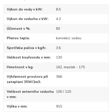
Výkon do vody v kW
8,5
Výkon do vzduchu v kW
4,3
Účinnost v %
83
Přenos tepla
konvekcí, vodou
Spotřeba paliva v kg/h
3,6
Velikost kouřovodu v mm
130
Hmotnost v kg
162, mastek - 175
Výhřevnost prostoru při
366
zateplení 35W/1m3
Velikost externího vzduchu
100 / 120
v mm
Výška v mm
915