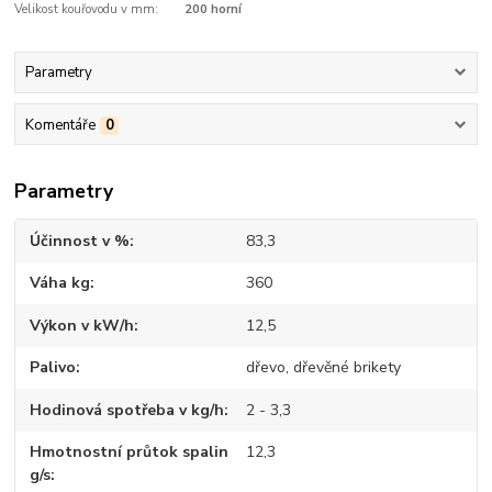
Velikost kouřovodu v mm:
200 horní
Parametry
Komentáře
0
Parametry
Účinnost v %
83,3
Váha kg
360
Výkon v kW/h
12,5
Palivo
dřevo, dřevěné brikety
Hodinová spotřeba v kg/h
2 - 3,3
Hmotnostní průtok spalin
12,3
g/s