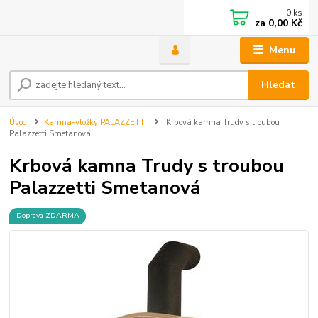
0
ks
za
0,00 Kč
Menu
Hledat
Úvod
Kamna-vložky PALAZZETTI
Krbová kamna Trudy s troubou
Palazzetti Smetanová
Krbová kamna Trudy s troubou
Palazzetti Smetanová
Doprava ZDARMA