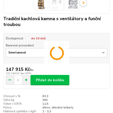
Tradiční kachlová kamna s ventilátory a funční
troubou
Dostupnost
do 10 dnů
Barevné provedení
147 915 Kč
/
ks
122 244 Kč
bez DPH
Přidat do košíku
Účinnost v %:
83,3
Váha kg:
360
Výkon v kW/h:
12,5
Palivo:
dřevo, dřevěné brikety
Hodinová spotřeba v kg/h:
2 - 3,3