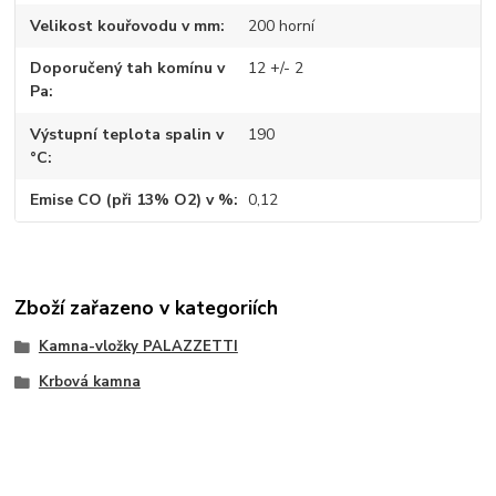
Velikost kouřovodu v mm
200 horní
Doporučený tah komínu v
12 +/- 2
Pa
Výstupní teplota spalin v
190
°C
Emise CO (při 13% O2) v %
0,12
Zboží zařazeno v kategoriích
Kamna-vložky PALAZZETTI
Krbová kamna