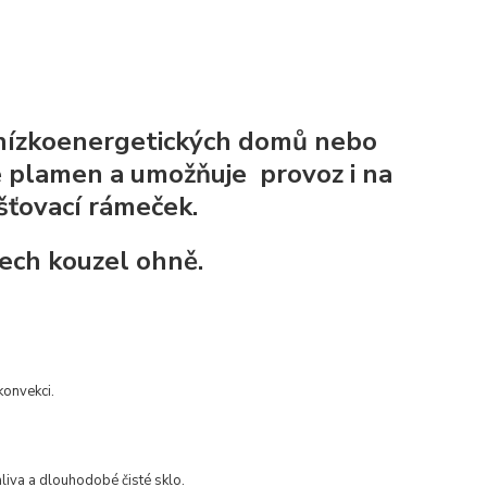
o nízkoenergetických domů nebo
e plamen a umožňuje provoz i na
šťovací rámeček.
šech kouzel ohně.
konvekci.
liva a dlouhodobé čisté sklo.