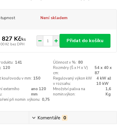
tupnost
Není skladem
 827 Kč
/
ks
Přidat do košíku
700 Kč
bez DPH
roduktu:
141
Účinnost v %:
80
:
120
Rozměry (Š x H x V)
54 x 40 x
cm:
87
st kouřovodu v mm:
150
Regulovaný výkon kW
4 kW až
v rozsahu:
10 kW
í externího
ano 120
Množství paliva na
1,6
u:
mm
nomin.výkon:
Kg
ření při nomin .výkonu:
0,75
Komentáře
0