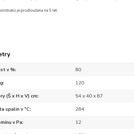
onstrukci je prodloužena na 5 let.
etry
st v %
80
kg
120
y (Š x H x V) cm
54 x 40 x 87
a spalin v °C
284
mínu v Pa
12