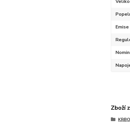
Velik
Popel
Emise
Regul
Nomin
Napoje
Zboží 
KRBO