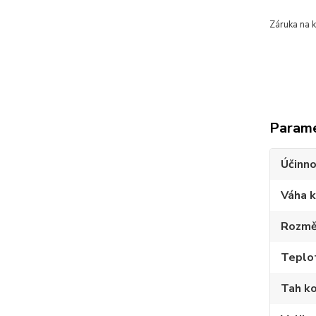
Záruka na k
Param
Účinno
Váha 
Rozměr
Teplot
Tah ko