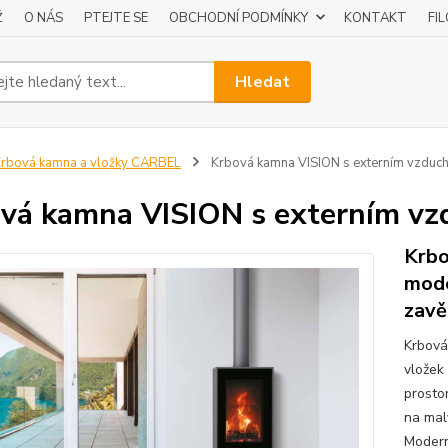
Ž
O NÁS
PTEJTE SE
OBCHODNÍ PODMÍNKY
KONTAKT
FI
Hledat
rbová kamna a vložky CARBEL
Krbová kamna VISION s externím vzduche
vá kamna VISION s externím vzd
Krbo
mode
zavě
Krbová
vložek
prosto
na mal
Moderní