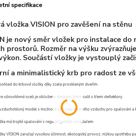
tní specifikace
á vložka VISION pro zavěšení na stěnu
N je nový směr vložek pro instalace d
h prostorů. Rozměr na výšku zvýrazňuj
výkon. Součástí vložky je vystouplý zači
ní a minimalistický krb pro radost ze v
pohled do krbové vložky díky zcela proskleným dveřím.
e silnostěnné oceli je obloženo deskami Vermiculit s třemi deflektory.
 vzduchotěsný model s možností přívodu externího vzduchu pro spalování a 
ka má trojité spalování s regulací jedním ovladačem.
ky VISION zaručují vysokou účinnost, ekologický provoz, nízkou spotřebu pa