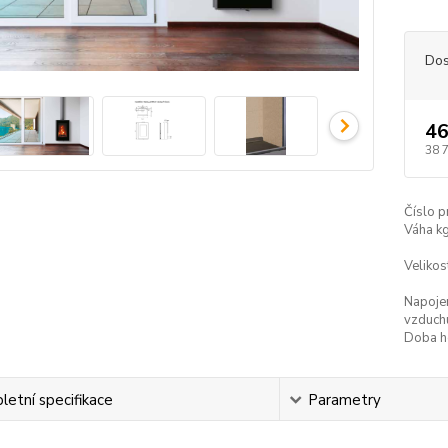
Dos
46
38 
Číslo p
Váha kg
Veliko
Napojen
vzduch
Doba ho
etní specifikace
Parametry