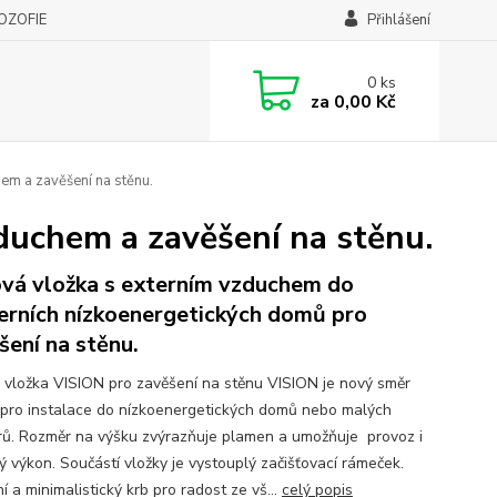
LOZOFIE
Přihlášení
0
ks
za
0,00 Kč
m a zavěšení na stěnu.
uchem a zavěšení na stěnu.
vá vložka s externím vzduchem do
rních nízkoenergetických domů pro
šení na stěnu.
 vložka VISION pro zavěšení na stěnu VISION je nový směr
 pro instalace do nízkoenergetických domů nebo malých
rů. Rozměr na výšku zvýrazňuje plamen a umožňuje provoz i
ý výkon. Součástí vložky je vystouplý začišťovací rámeček.
 a minimalistický krb pro radost ze vš...
celý popis