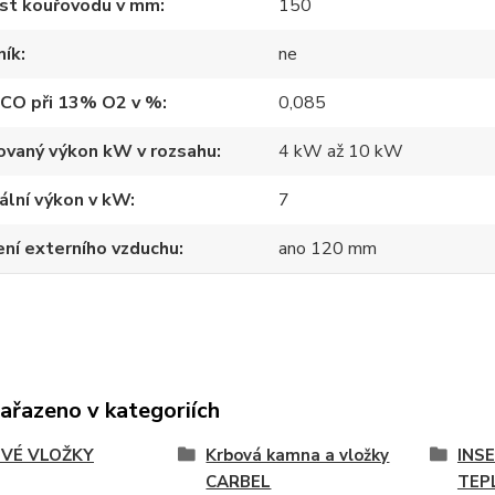
ost kouřovodu v mm
150
ník
ne
 CO při 13% O2 v %
0,085
ovaný výkon kW v rozsahu
4 kW až 10 kW
ální výkon v kW
7
ní externího vzduchu
ano 120 mm
zařazeno v kategoriích
VÉ VLOŽKY
Krbová kamna a vložky
INS
CARBEL
TEP