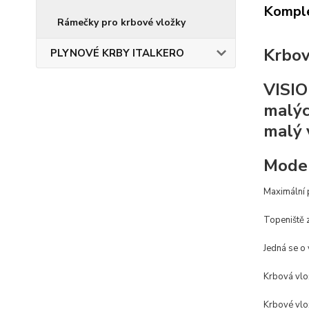
Komple
Rámečky pro krbové vložky
Krbov
PLYNOVÉ KRBY ITALKERO
VISIO
malýc
malý 
Moder
Maximální 
Topeniště z
Jedná se o
Krbová vlož
Krbové vlož