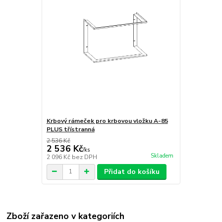
Krbový rámeček pro krbovou vložku A-85
PLUS třístranná
2 536 Kč
2 536 Kč
/
ks
Skladem
2 096 Kč
bez DPH
Přidat do košíku
Zboží zařazeno v kategoriích