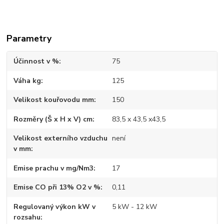
Parametry
Účinnost v %
75
Váha kg
125
Velikost kouřovodu mm
150
Rozměry (Š x H x V) cm
83,5 x 43,5 x43,5
Velikost externího vzduchu
není
v mm
Emise prachu v mg/Nm3
17
Emise CO při 13% O2 v %
0,11
Regulovaný výkon kW v
5 kW - 12 kW
rozsahu