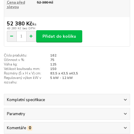
Cena před
52 380 Kč
slevou
52 380 Kč
/
ks
43 289 Kč
bez DPH
Přidat do košíku
Číslo produktu:
162
Účinnost v %:
75
Váha kg:
125
Velikost kouřovodu mm:
150
Rozměry (Š x H x V) cm:
83,5 x 43,5 x43,5
Regulovaný výkon kW v
5 kW - 12 kW
rozsahu:
Kompletní specifikace
Parametry
Komentáře
0