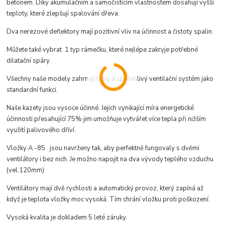
betonem. Díky akumulačním a samočistícím vlastnostem dosahují vyšší
teploty, které zlepšují spalování dřeva.
Dva nerezové deflektory mají pozitivní vliv na účinnost a čistoty spalin.
Můžete také vybrat 1 typ rámečku, které nejlépe zakryje potřebné
dilatační spáry.
Všechny naše modely zahrnují tichý a spolehlivý ventilační systém jako
standardní funkci.
Naše kazety jsou vysoce účinné. Jejich vynikající míra energetické
účinnosti přesahující 75% jim umožňuje vytvářet více tepla při nižším
využití palivového dříví.
Vložky A -85 jsou navrženy tak, aby perfektně fungovaly s dvěmi
ventilátory i bez nich. Je možno napojit na dva vývody teplého vzduchu
(vel.120mm)
Ventilátory mají dvě rychlosti a automatický provoz, který zapíná až
když je teplota vložky moc vysoká. Tím chrání vložku proti poškození.
Vysoká kvalita je dokladem 5 leté záruky.