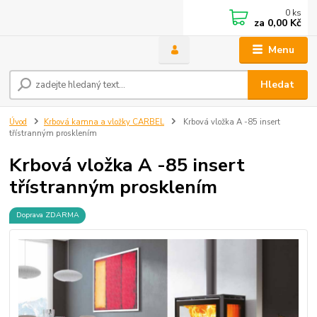
0
ks
za
0,00 Kč
Menu
Hledat
Úvod
Krbová kamna a vložky CARBEL
Krbová vložka A -85 insert
třístranným prosklením
Krbová vložka A -85 insert
třístranným prosklením
Doprava ZDARMA