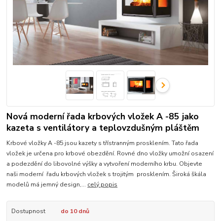
Nová moderní řada krbových vložek A -85 jako
kazeta s ventilátory a teplovzdušným pláštěm
Krbové vložky A -85 jsou kazety s třístranným prosklením. Tato řada
vložek je určena pro krbové obezdění. Rovné dno vložky umožní osazení
a podezdění do libovolné výšky a vytvoření moderního krbu. Objevte
naši moderní řadu krbových vložek s trojitým prosklením. Široká škála
modelů má jemný design,...
celý popis
Dostupnost
do 10 dnů