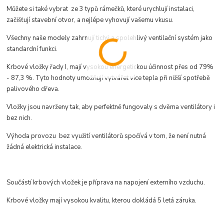
Můžete si také vybrat ze 3 typů rámečků, které urychlují instalaci,
začišťují stavební otvor, a nejlépe vyhovují vašemu vkusu.
Všechny naše modely zahrnují tichý a spolehlivý ventilační systém jako
standardní funkci.
Krbové vložky řady I, mají vysokou energetickou účinnost přes od 79%
- 87,3 %. Tyto hodnoty umožňují vytvářet více tepla při nižší spotřebě
palivového dřeva.
Vložky jsou navrženy tak, aby perfektně fungovaly s dvěma ventilátory i
bez nich.
Výhoda provozu bez využití ventilátorů spočívá v tom, že není nutná
žádná elektrická instalace.
Součástí krbových vložek je příprava na napojení externího vzduchu.
Krbové vložky mají vysokou kvalitu, kterou dokládá 5 letá záruka.