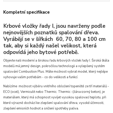
Kompletní specifikace
Krbové vložky řady I, jsou navrženy podle
nejnovějších poznatků spalování dřeva.
Vyrábějí se v šířkách 60, 70, 80 a 100 cm
tak, aby si každý našel velikost, která
odpovídá jeho bytové potřebě.
Objevte naši moderní a širokou řadu krbových vložek řady I.
Široká škála
modelů má jemný design, pokročilou technologii a vylepšený systém
spalování Combustion Plus. Máte možnost vybrat model, který nejlépe
vyhovuje vašim potřebám - co do velikosti a funkcí.
Nabízíme možnost výběru vnitřního obložení topeniště ze tří materiálů -
ECO (ocel), Vermiculit nebo Thermic. Thermic -(žáruvzorný beton), je
materiálem, který má schopnost vyvíjet vysokou spalovací teplotu, při
které výrazně dochází ke zlepšení spalování dřeva, vysoké účinnosti,
zlepšení emisních hodnot a snížení spotřeby paliva.