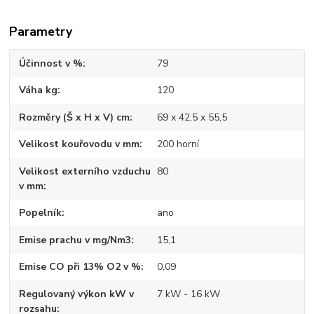
Parametry
Účinnost v %
79
Váha kg
120
Rozměry (Š x H x V) cm
69 x 42,5 x 55,5
Velikost kouřovodu v mm
200 horní
Velikost externího vzduchu
80
v mm
Popelník
ano
Emise prachu v mg/Nm3
15,1
Emise CO při 13% O2 v %
0,09
Regulovaný výkon kW v
7 kW - 16 kW
rozsahu