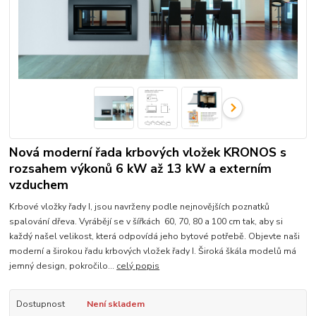
Nová moderní řada krbových vložek KRONOS s
rozsahem výkonů 6 kW až 13 kW a externím
vzduchem
Krbové vložky řady I, jsou navrženy podle nejnovějších poznatků
spalování dřeva. Vyrábějí se v šířkách 60, 70, 80 a 100 cm tak, aby si
každý našel velikost, která odpovídá jeho bytové potřebě. Objevte naši
moderní a širokou řadu krbových vložek řady I. Široká škála modelů má
jemný design, pokročilo...
celý popis
Dostupnost
Není skladem