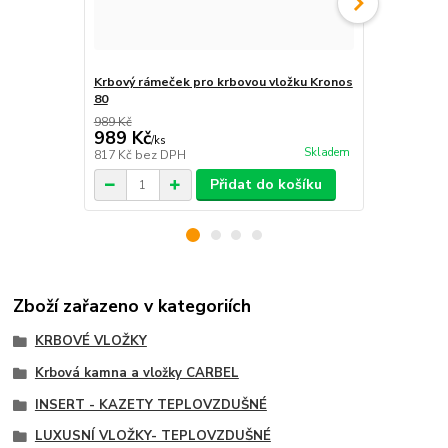
Krbový rámeček pro krbovou vložku Kronos
Krbový ráme
80
80
989 Kč
8 039 Kč
989 Kč
8 039 Kč
/
ks
Skladem
817 Kč
bez DPH
6 644 Kč
bez
Přidat do košíku
Zboží zařazeno v kategoriích
KRBOVÉ VLOŽKY
Krbová kamna a vložky CARBEL
INSERT - KAZETY TEPLOVZDUŠNÉ
LUXUSNÍ VLOŽKY- TEPLOVZDUŠNÉ