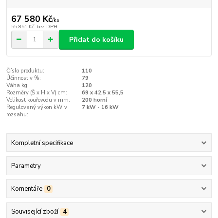
67 580 Kč
/
ks
55 851 Kč
bez DPH
Přidat do košíku
Číslo produktu:
110
Účinnost v %:
79
Váha kg:
120
Rozměry (Š x H x V) cm:
69 x 42,5 x 55,5
Velikost kouřovodu v mm:
200 horní
Regulovaný výkon kW v
7 kW - 16 kW
rozsahu:
Kompletní specifikace
Parametry
Komentáře
0
Související zboží
4