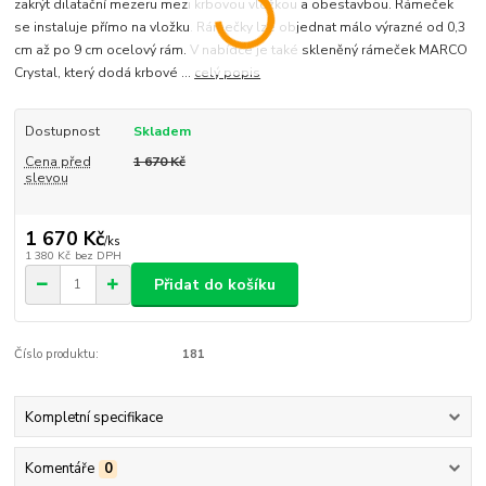
zakrýt dilatační mezeru mezi krbovou vložkou a obestavbou. Rámeček
se instaluje přímo na vložku. Rámečky lze objednat málo výrazné od 0,3
cm až po 9 cm ocelový rám. V nabídce je také skleněný rámeček MARCO
Crystal, který dodá krbové ...
celý popis
Dostupnost
Skladem
Cena před
1 670 Kč
slevou
1 670 Kč
/
ks
1 380 Kč
bez DPH
Přidat do košíku
Číslo produktu:
181
Kompletní specifikace
Komentáře
0