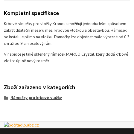
Kompletní specifikace
Krbové rámečky pro vložky Kronos umožňují jednoduchým způsobem
zakrýt dilatační mezeru mezi krbovou vložkou a obestavbou. Rámeček
se instaluje přímo na vložku. Rámečky lze objednat málo výrazné od 0,3
cm až po 9 cm ocelový rám.
V nabídce je také skleněný rámeček MARCO Crystal, který dodá krbové
vložce úplně nový rozměr.
Zboží zařazeno v kategoriích
Rámečky pro krbové vložky