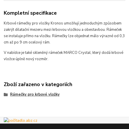
Kompletní specifikace
Krbové rámečky pro vložky Kronos umožňují jednoduchým způsobem
zakrýt dilatační mezeru mezi krbovou vložkou a obestavbou. Rámeček
se instaluje přímo na vložku. Rámečky lze objednat málo výrazné od 0,3
cm až po 9 cm ocelový rám.
V nabídce je také skleněný rámeček MARCO Crystal, který dodá krbové
vložce úplně nový rozměr.
Zboží zařazeno v kategoriích
Rámečky pro krbové vložky