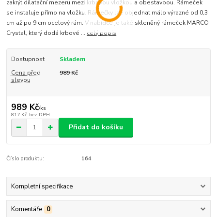
zakrýt dilatační mezeru mezi krbovou vložkou a obestavbou. Rámeček
se instaluje přímo na vložku. Rámečky lze objednat málo výrazné od 0,3
cm až po 9 cm ocelový rám. V nabídce je také skleněný rámeček MARCO
Crystal, který dodá krbové ...
celý popis
Dostupnost
Skladem
Cena před
989 Kč
slevou
989 Kč
/
ks
817 Kč
bez DPH
Přidat do košíku
Číslo produktu:
164
Kompletní specifikace
Komentáře
0