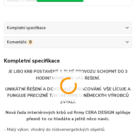
Kompletní specifikace
Komentáře
0
Kompletní specifikace
JE LIBO KRB POSTAVENÝ A PLNĚ PROVOZU SCHOPNÝ DO 3
HODIN? MÁME PRO VÁS ŘEŠENÍ.
UNIKÁTNÍ ŘEŠENÍ A DOKONALÉ ZPRACOVÁNÍ. VŠE LÍCUJE A
FUNGUJE PRECIZNĚ TAK JAK JSME U NĚMECKÝH VÝROBCŮ
ZVYKLÍ.
Nová řada interiérových krbů od firmy CERA DESIGN splňuje
přesně to co hledáte a ještě něco navíc.
- Malý výkon, vhodný do nízkoenergetických objektů.