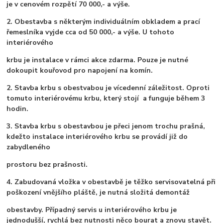
je v cenovém rozpětí 70 000,- a výše.
2. Obestavba s některým individuálním obkladem a prací
řemeslníka vyjde cca od 50 000,- a výše. U tohoto
interiérového
krbu je instalace v rámci akce zdarma. Pouze je nutné
dokoupit kouřovod pro napojení na komín.
2. Stavba krbu s obestvabou je vícedenní záležitost. Oproti
tomuto interiérovému krbu, který stojí a funguje během 3
hodin.
3. Stavba krbu s obestavbou je přeci jenom trochu prašná,
kdežto instalace interiérového krbu se provádí již do
zabydleného
prostoru bez prašnosti.
4. Zabudovaná vložka v obestavbě je těžko servisovatelná při
poškození vnějšího pláště, je nutná složitá demontáž
obestavby. Případný servis u interiérového krbu je
jednodušší, rychlá bez nutnosti něco bourat a znovu stavět.