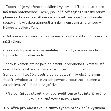
- Topeniště je vyloženo speciálními vyzdívkami Thermotte, které
má firma patentované. Desky jsou bílé což zajišťuje krásný odraz
plamenu do prostoru. Akumulace desek pak zajišťuje dokonalé
spalování s vysokou účinností a nízkými emisemi a na ty jsou v
Německu velice přísní.
- Dokonalé spalování má pak za následek čisté sklo i při topení na
nižší výkon.
- Součástí topeniště je i vyjímatelný popelník, který se vyndá z
topeniště zvednutím roštu.
- Korpus kamen, stejně jako opláštění, je vyrobeno z 6 mm tlusté
oceli, která je lakovaná vysoce teplotně odolnou barvou
Senotherm. Tloušťka oceli je oproti ostatním výrobců, o 2 mm
tlustší. Výrobce tak chce zajistit pevnost, robustnost kamen a
zajistit kvalitní a dlouhotrvající životnost.
Při srovnání zda stavět krb nebo zvolit tento typ interiérového
krbu je nutné zvážit několik faktů.
1. Vložka pro obestavbu s tímto typem prosklení a výsuvem