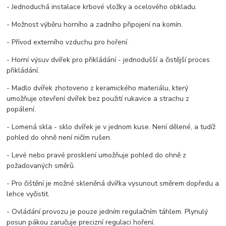
- Jednoduchá instalace krbové vložky a ocelového obkladu.
- Možnost výběru horního a zadního připojení na komín.
- Přívod externího vzduchu pro hoření.
- Horní výsuv dvířek pro přikládání - jednodušší a čistější proces
přikládání.
- Madlo dvířek zhotoveno z keramického materiálu, který
umožňuje otevření dvířek bez použití rukavice a strachu z
popálení.
- Lomená skla - sklo dvířek je v jednom kuse. Není dělené, a tudíž
pohled do ohně není ničím rušen.
- Levé nebo pravé prosklení umožňuje pohled do ohně z
požadovaných směrů.
- Pro čištění je možné skleněná dvířka vysunout směrem dopředu a
lehce vyčistit.
- Ovládání provozu je pouze jedním regulačním táhlem. Plynulý
posun pákou zaručuje precizní regulaci hoření.