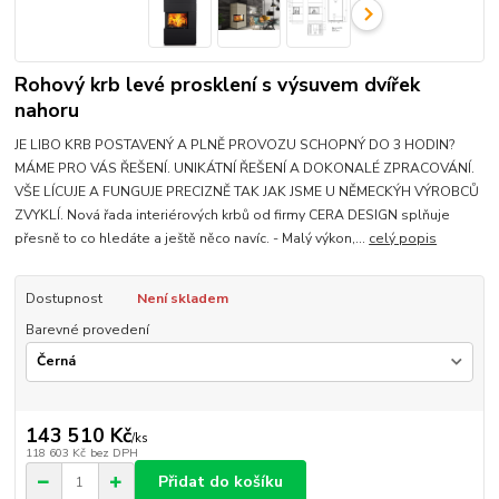
Rohový krb levé prosklení s výsuvem dvířek
nahoru
JE LIBO KRB POSTAVENÝ A PLNĚ PROVOZU SCHOPNÝ DO 3 HODIN?
MÁME PRO VÁS ŘEŠENÍ. UNIKÁTNÍ ŘEŠENÍ A DOKONALÉ ZPRACOVÁNÍ.
VŠE LÍCUJE A FUNGUJE PRECIZNĚ TAK JAK JSME U NĚMECKÝH VÝROBCŮ
ZVYKLÍ. Nová řada interiérových krbů od firmy CERA DESIGN splňuje
přesně to co hledáte a ještě něco navíc. - Malý výkon,...
celý popis
Dostupnost
Není skladem
Barevné provedení
143 510 Kč
/
ks
118 603 Kč
bez DPH
Přidat do košíku