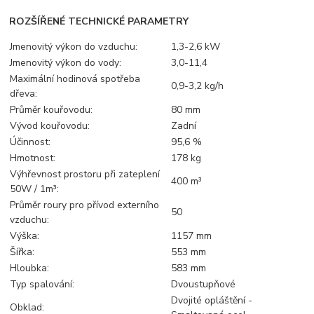
ROZŠÍŘENÉ TECHNICKÉ PARAMETRY
Jmenovitý výkon do vzduchu:
1,3-2,6 kW
Jmenovitý výkon do vody:
3,0-11,4
Maximální hodinová spotřeba
0,9-3,2 kg/h
dřeva:
Průměr kouřovodu:
80 mm
Vývod kouřovodu:
Zadní
Účinnost:
95,6 %
Hmotnost:
178 kg
Výhřevnost prostoru při zateplení
400 m³
50W / 1m³:
Průměr roury pro přívod externího
50
vzduchu:
Výška:
1157 mm
Šířka:
553 mm
Hloubka:
583 mm
Typ spalování:
Dvoustupňové
Dvojité opláštění -
Obklad: