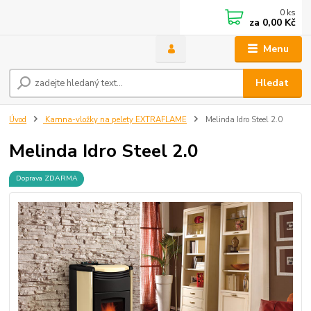
0
ks
za
0,00 Kč
Menu
Hledat
Úvod
Kamna-vložky na pelety EXTRAFLAME
Melinda Idro Steel 2.0
Melinda Idro Steel 2.0
Doprava ZDARMA