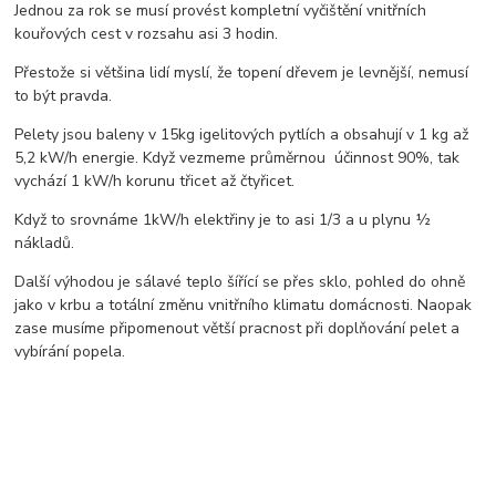
Jednou za rok se musí provést kompletní vyčištění vnitřních
kouřových cest v rozsahu asi 3 hodin.
Přestože si většina lidí myslí, že topení dřevem je levnější, nemusí
to být pravda.
Pelety jsou baleny v 15kg igelitových pytlích a obsahují v 1 kg až
5,2 kW/h energie. Když vezmeme průměrnou účinnost 90%, tak
vychází 1 kW/h korunu třicet až čtyřicet.
Když to srovnáme 1kW/h elektřiny je to asi 1/3 a u plynu ½
nákladů.
Další výhodou je sálavé teplo šířící se přes sklo, pohled do ohně
jako v krbu a totální změnu vnitřního klimatu domácnosti. Naopak
zase musíme připomenout větší pracnost při doplňování pelet a
vybírání popela.