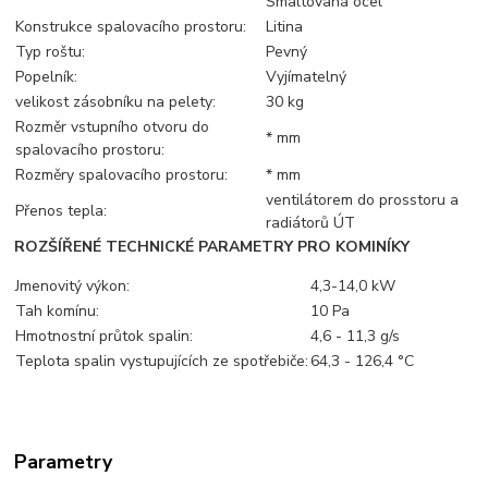
Smaltovaná ocel
Konstrukce spalovacího prostoru:
Litina
Typ roštu:
Pevný
Popelník:
Vyjímatelný
velikost zásobníku na pelety:
30 kg
Rozměr vstupního otvoru do
* mm
spalovacího prostoru:
Rozměry spalovacího prostoru:
* mm
ventilátorem do prosstoru a
Přenos tepla:
radiátorů ÚT
ROZŠÍŘENÉ TECHNICKÉ PARAMETRY PRO KOMINÍKY
Jmenovitý výkon:
4,3-14,0 kW
Tah komínu:
10 Pa
Hmotnostní průtok spalin:
4,6 - 11,3 g/s
Teplota spalin vystupujících ze spotřebiče:
64,3 - 126,4 °C
Parametry