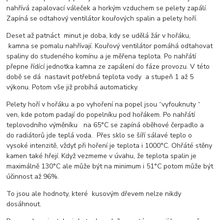
nahřívá zapalovací váleček a horkým vzduchem se pelety zapálí.
Zapíná se odtahový ventilátor kouřových spalin a pelety hoří.
Deset až patnáct minut je doba, kdy se udělá žár v hořáku,
kamna se pomalu nahřívají. Kouřový ventilátor pomáhá odtahovat
spaliny do studeného komínu a je měřena teplota. Po nahřátí
přepne řídící jednotka kamna ze zapálení do fáze provozu. V této
době se dá nastavit potřebná teplota vody a stupeň 1 až 5
výkonu. Potom vše již probíhá automaticky.
Pelety hoří v hořáku a po vyhoření na popel jsou “vyfouknuty “
ven, kde potom padají do popelníku pod hořákem. Po nahřátí
teplovodního výměníku na 65°C se zapíná oběhové čerpadlo a
do radiátorů jde teplá voda. Přes sklo se šíří sálavé teplo o
vysoké intenzitě, vždyť při hoření je teplota i 1000°C. Ohřáté stěny
kamen také hřejí. Když vezmeme v úvahu, že teplota spalin je
maximálně 130°C ale může být na minimum i 51°C potom může být
účinnost až 96%.
To jsou ale hodnoty, které kusovým dřevem nelze nikdy
dosáhnout.