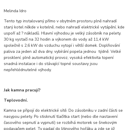
Melinda Idro
Tento typ instalovaný přímo v obytném prostoru plně nahradí
starý kotel někde v kotelně, nebo nahradí elektrické vytápění, kde
uspoří až ? nákladů. Hlavní výhodou je velký zásobník na pelety.
30 kg vystačí na 32 hodin a výkonem do vody až 11,4 kW
společně s 2,6 kW do vzduchu vytopí i větší domek.
Doplňování
paliva za jeden až dva dny, vybírání popela jednou týdně. Velké
prosklení, plně automatický provoz, vysoká efektivita topení
snadná instalace i do stávající topné soustavy jsou
nepřehlédnutelné výhody.
Jak kamna pracují?
Teplovodní.
Kamna se připojí do elektrické sítě. Do zásobníku v zadní části se
nasypou pelety. Po stisknutí tlačítka start (nebo dle nastavení
časového sepnutí a vypnutí) se rozbíhá motorek se šnekovým
podavačem pelet. Ty padají do litinového hořáku a zde se již