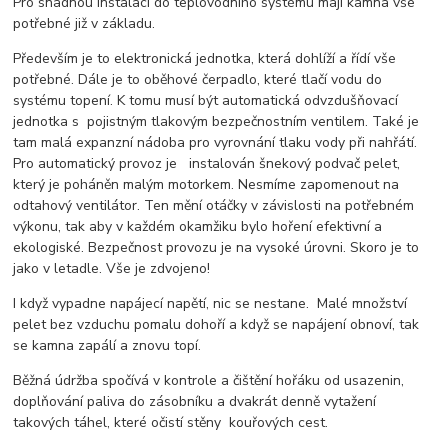
Pro snadnou instalaci do teplovodního systému mají kamna vše
potřebné již v základu.
Především je to elektronická jednotka, která dohlíží a řídí vše
potřebné. Dále je to oběhové čerpadlo, které tlačí vodu do
systému topení. K tomu musí být automatická odvzdušňovací
jednotka s pojistným tlakovým bezpečnostním ventilem. Také je
tam malá expanzní nádoba pro vyrovnání tlaku vody při nahřátí.
Pro automatický provoz je instalován šnekový podvač pelet,
který je poháněn malým motorkem. Nesmíme zapomenout na
odtahový ventilátor. Ten mění otáčky v závislosti na potřebném
výkonu, tak aby v každém okamžiku bylo hoření efektivní a
ekologiské. Bezpečnost provozu je na vysoké úrovni. Skoro je to
jako v letadle. Vše je zdvojeno!
I když vypadne napájecí napětí, nic se nestane. Malé množství
pelet bez vzduchu pomalu dohoří a když se napájení obnoví, tak
se kamna zapálí a znovu topí.
Běžná údržba spočívá v kontrole a čištění hořáku od usazenin,
doplňování paliva do zásobníku a dvakrát denně vytažení
takových táhel, které očistí stěny kouřových cest.